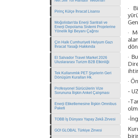
Net Sıfır Yol Haritası" Webinarı
· B
Pirinç Külçe İhracat Lisansı
yür
Gen
Moğolistan'da Enerji Santrali ve
Enerji Depolama Sistemi Projelerine
· M
Yönelik İlgi Beyanı Çağrısı
ala
Çin Halk Cumhuriyeti Helyum Gazı
döne
İhracat Yasağı Hakkında
· B
El Salvador Travel Market 2026
Uluslararası Turizm B2B Etkinliği
Dir
ihti
Tek Kullanımlık PET Şişelerin Geri
Dönüşüm Kuralları Hk.
· Ön
Profesyonel Sürücülerin Vize
- U
Sorununa İlişkin Anket Çalışması
-Ta
Enerji Etiketlemesine İlişkin Omnibus
olm
Paketi
-İng
TOBB İş Dünyası Yapay Zekâ Zirvesi
Kur
GO! GLOBAL Türkiye Zirvesi
bir