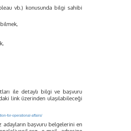
bleau vb.) konusunda bilgi sahibi
abilmek,
k,
ları ile detaylı bilgi ve başvuru
aki link üzerinden ulaşılabileceği
ion-for-operational-affairs/
z adayların başvuru belgelerini en
naloliveoil.org
e-mail adresine