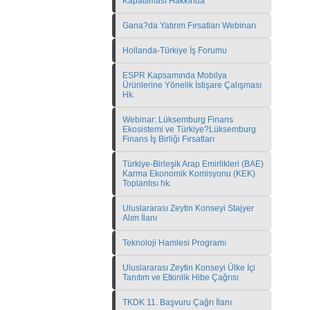
Kapatılması Hakkında
Gana?da Yatırım Fırsatları Webinarı
Hollanda-Türkiye İş Forumu
ESPR Kapsamında Mobilya
Ürünlerine Yönelik İstişare Çalışması
Hk.
Webinar: Lüksemburg Finans
Ekosistemi ve Türkiye?Lüksemburg
Finans İş Birliği Fırsatları
Türkiye-Birleşik Arap Emirlikleri (BAE)
Karma Ekonomik Komisyonu (KEK)
Toplantısı hk.
Uluslararası Zeytin Konseyi Stajyer
Alım İlanı
Teknoloji Hamlesi Programı
Uluslararası Zeytin Konseyi Ülke İçi
Tanıtım ve Etkinlik Hibe Çağrısı
TKDK 11. Başvuru Çağrı İlanı