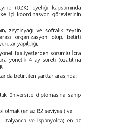
seyine (UZK) üyeliği kapsamında
lke içi koordinasyon görevlerinin
n, zeytinyağı ve sofralık zeytin
rası organizasyon olup, belirli
urular yapıldığı,
yonel faaliyetlerden sorumlu İcra
ra yönelik 4 ay süreli (uzatılma
ı,
anda belirtilen şartlar arasında;
lık üniversite diplomasına sahip
ibi olmak (en az B2 seviyesi) ve
a, İtalyanca ve İspanyolca) en az