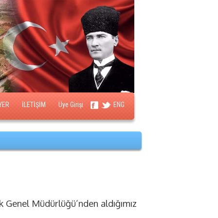
YER
İLETİŞİM
Üye Girişi
ENG
lik Genel Müdürlüğü’nden aldığımız