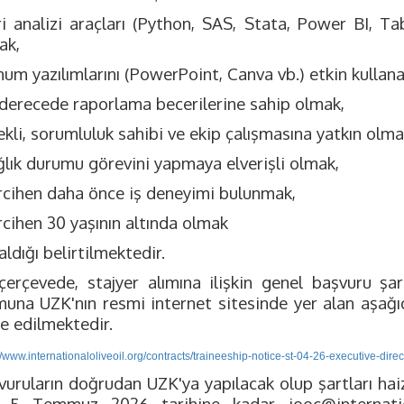
ri analizi araçları (Python, SAS, Stata, Power BI, Ta
ak,
um yazılımlarını (PowerPoint, Canva vb.) etkin kullan
i derecede raporlama becerilerine sahip olmak,
ekli, sorumluluk sahibi ve ekip çalışmasına yatkın olma
ğlık durumu görevini yapmaya elverişli olmak,
rcihen daha önce iş deneyimi bulunmak,
rcihen 30 yaşının altında olmak
aldığı belirtilmektedir.
çerçevede, stajyer alımına ilişkin genel başvuru şart
muna UZK'nın resmi internet sitesinde yer alan aşağıd
e edilmektedir.
//www.internationaloliveoil.org/contracts/traineeship-notice-st-04-26-executive-direct
vuruların doğrudan UZK'ya yapılacak olup şartları hai
 5 Temmuz 2026 tarihine kadar
iooc@internatio