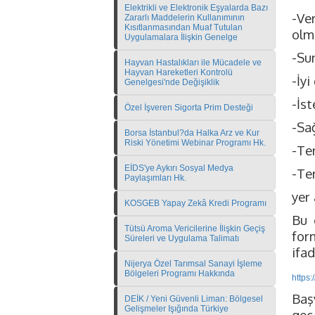
Elektrikli ve Elektronik Eşyalarda Bazı
-Ve
Zararlı Maddelerin Kullanımının
Kısıtlanmasından Muaf Tutulan
olm
Uygulamalara İlişkin Genelge
-Sun
Hayvan Hastalıkları ile Mücadele ve
Hayvan Hareketleri Kontrolü
-İy
Genelgesi'nde Değişiklik
-İst
Özel İşveren Sigorta Prim Desteği
-Sa
Borsa İstanbul?da Halka Arz ve Kur
Riski Yönetimi Webinar Programı Hk.
-Te
EİDS'ye Aykırı Sosyal Medya
-Te
Paylaşımları Hk.
yer 
KOSGEB Yapay Zekâ Kredi Programı
Bu 
Tütsü Aroma Vericilerine İlişkin Geçiş
for
Süreleri ve Uygulama Talimatı
ifad
Nijerya Özel Tarımsal Sanayi İşleme
Bölgeleri Programı Hakkında
https:
Baş
DEİK / Yeni Güvenli Liman: Bölgesel
Gelişmeler Işığında Türkiye
geç