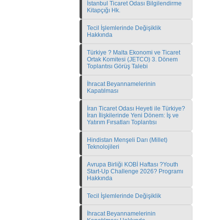
İstanbul Ticaret Odası Bilgilendirme
Kitapçığı Hk.
Tecil İşlemlerinde Değişiklik
Hakkında
Türkiye ? Malta Ekonomi ve Ticaret
Ortak Komitesi (JETCO) 3. Dönem
Toplantısı Görüş Talebi
İhracat Beyannamelerinin
Kapatılması
İran Ticaret Odası Heyeti ile Türkiye?
İran İlişkilerinde Yeni Dönem: İş ve
Yatırım Fırsatları Toplantısı
Hindistan Menşeli Darı (Millet)
Teknolojileri
Avrupa Birliği KOBİ Haftası ?Youth
Start-Up Challenge 2026? Programı
Hakkında
Tecil İşlemlerinde Değişiklik
İhracat Beyannamelerinin