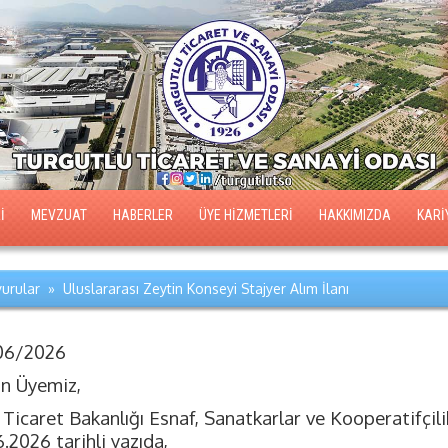
İ
MEVZUAT
HABERLER
ÜYE HİZMETLERİ
HAKKIMIZDA
KARİ
urular » Uluslararası Zeytin Konseyi Stajyer Alım İlanı
06/2026
ın Üyemiz,
. Ticaret Bakanlığı Esnaf, Sanatkarlar ve Kooperatifçi
6.2026 tarihli yazıda,