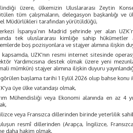
ilindiği üzere, ülkemizin Uluslararası Zeytin Kon
ütülen tüm çalışmaların, delegasyon başkanlığı ve ü
el Müdürlükleri tarafından yürütüldüğü,
erkezi İspanya’nın Madrid şehrinde yer alan UZK’nı
nında tek uluslararası kimliğe sahip hükümetler a
mlerde boş pozisyonlara ve stajyer alımına ilişkin duy
u kapsamda, UZK'nın resmi internet sitesinde operas
ektör Yardımcısına destek olmak üzere yeni mezunla
mali mümkün) stajyer alımına ilişkin duyuru yayınlandığ
görülen başlama tarihi 1 Eylül 2026 olup bahse konu il
ZK'ya üye ülke vatandaşı olmak,
rım Mühendisliği veya Ekonomi alanında en az 4 yıl
ak,
ilizce veya Fransızca dillerinden birinde yeterlilik sah
uluşun resmî dillerinden (Arapça, İngilizce, Fransızc
ine daha hakim olmak,