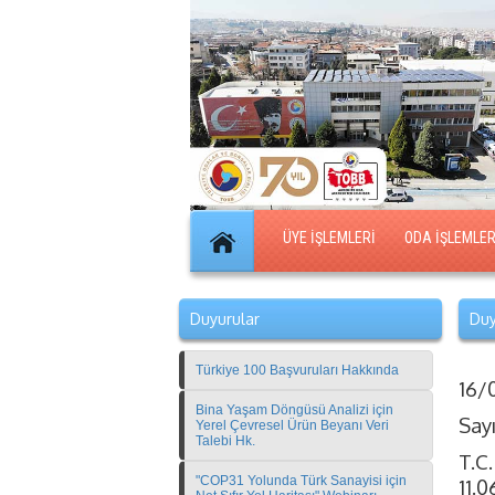
ÜYE İŞLEMLERİ
ODA İŞLEMLER
Duyurular
Duy
Türkiye 100 Başvuruları Hakkında
16/
Bina Yaşam Döngüsü Analizi için
Say
Yerel Çevresel Ürün Beyanı Veri
Talebi Hk.
T.C
"COP31 Yolunda Türk Sanayisi için
11.0