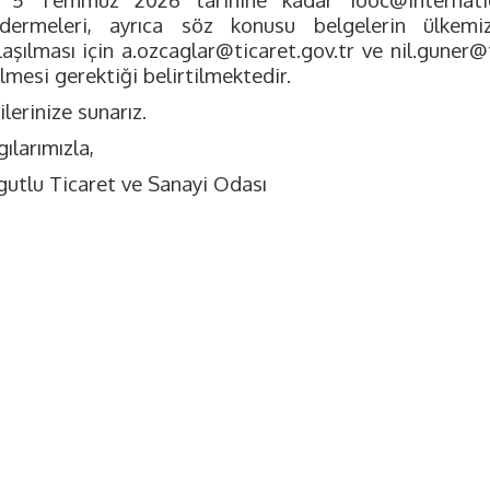
dermeleri, ayrıca söz konusu belgelerin ülkemi
laşılması için
a.ozcaglar@ticaret.gov.tr
ve
nil.guner@t
ilmesi gerektiği belirtilmektedir.
ilerinize sunarız.
ılarımızla,
gutlu Ticaret ve Sanayi Odası