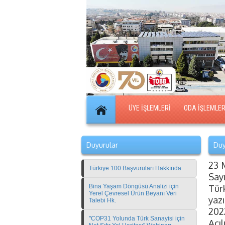
ÜYE İŞLEMLERİ
ODA İŞLEMLER
Duyurular
Duy
23 
Türkiye 100 Başvuruları Hakkında
Say
Türk
Bina Yaşam Döngüsü Analizi için
Yerel Çevresel Ürün Beyanı Veri
yaz
Talebi Hk.
202
"COP31 Yolunda Türk Sanayisi için
Açıl