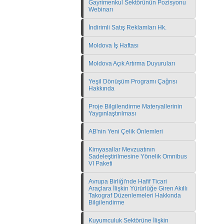
Gayrimenkul Sektörünün Pozisyonu
Webinarı
İndirimli Satış Reklamları Hk.
Moldova İş Haftası
Moldova Açık Artırma Duyuruları
Yeşil Dönüşüm Programı Çağrısı
Hakkında
Proje Bilgilendirme Materyallerinin
Yaygınlaştırılması
AB'nin Yeni Çelik Önlemleri
Kimyasallar Mevzuatının
Sadeleştirilmesine Yönelik Omnibus
VI Paketi
Avrupa Birliği'nde Hafif Ticari
Araçlara İlişkin Yürürlüğe Giren Akıllı
Takograf Düzenlemeleri Hakkında
Bilgilendirme
Kuyumculuk Sektörüne İlişkin