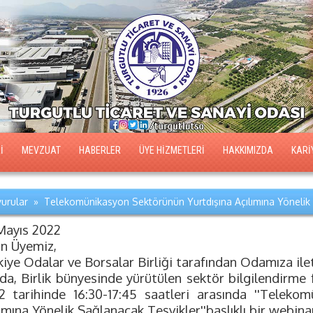
İ
MEVZUAT
HABERLER
ÜYE HİZMETLERİ
HAKKIMIZDA
KARİ
urular » Telekomünikasyon Sektörünün Yurtdışına Açılımına Yönelik 
Mayıs 2022
ın Üyemiz,
iye Odalar ve Borsalar Birliği tarafından Odamıza ilet
ıda, Birlik bünyesinde yürütülen sektör bilgilendirme
2 tarihinde 16:30-17:45 saatleri arasında ''Teleko
ımına Yönelik Sağlanacak Teşvikler''başlıklı bir webina