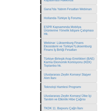
Kapatılması Hakkında
Gana?da Yatırım Fırsatları Webinarı
Hollanda-Türkiye İş Forumu
ESPR Kapsamında Mobilya
Ürünlerine Yönelik İstişare Çalışması
Hk.
Webinar: Lüksemburg Finans
Ekosistemi ve Türkiye?Lüksemburg
Finans İş Birliği Fırsatları
Türkiye-Birleşik Arap Emirlikleri (BAE)
Karma Ekonomik Komisyonu (KEK)
Toplantısı hk.
Uluslararası Zeytin Konseyi Stajyer
Alım İlanı
Teknoloji Hamlesi Programı
Uluslararası Zeytin Konseyi Ülke İçi
Tanıtım ve Etkinlik Hibe Çağrısı
TKDK 11. Başvuru Çağrı İlanı