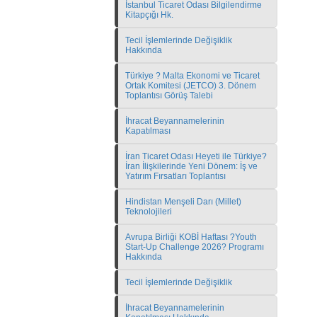
İstanbul Ticaret Odası Bilgilendirme
Kitapçığı Hk.
Tecil İşlemlerinde Değişiklik
Hakkında
Türkiye ? Malta Ekonomi ve Ticaret
Ortak Komitesi (JETCO) 3. Dönem
Toplantısı Görüş Talebi
İhracat Beyannamelerinin
Kapatılması
İran Ticaret Odası Heyeti ile Türkiye?
İran İlişkilerinde Yeni Dönem: İş ve
Yatırım Fırsatları Toplantısı
Hindistan Menşeli Darı (Millet)
Teknolojileri
Avrupa Birliği KOBİ Haftası ?Youth
Start-Up Challenge 2026? Programı
Hakkında
Tecil İşlemlerinde Değişiklik
İhracat Beyannamelerinin