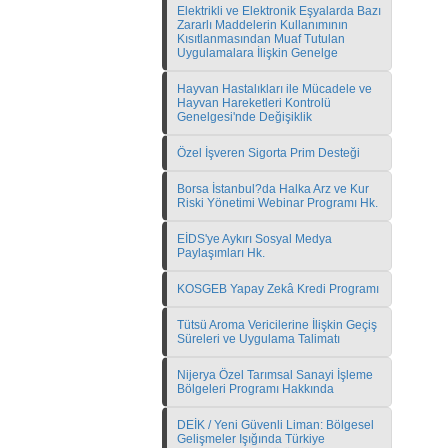
Elektrikli ve Elektronik Eşyalarda Bazı
Zararlı Maddelerin Kullanımının
Kısıtlanmasından Muaf Tutulan
Uygulamalara İlişkin Genelge
Hayvan Hastalıkları ile Mücadele ve
Hayvan Hareketleri Kontrolü
Genelgesi'nde Değişiklik
Özel İşveren Sigorta Prim Desteği
Borsa İstanbul?da Halka Arz ve Kur
Riski Yönetimi Webinar Programı Hk.
EİDS'ye Aykırı Sosyal Medya
Paylaşımları Hk.
KOSGEB Yapay Zekâ Kredi Programı
Tütsü Aroma Vericilerine İlişkin Geçiş
Süreleri ve Uygulama Talimatı
Nijerya Özel Tarımsal Sanayi İşleme
Bölgeleri Programı Hakkında
DEİK / Yeni Güvenli Liman: Bölgesel
Gelişmeler Işığında Türkiye