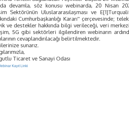
ıda devamla, söz konusu webinarda, 20 Nisan 2022
işim Sektörünün Uluslararasılaşması ve E[1]Turqualit
kındaki Cumhurbaşkanlığı Kararı'' çerçevesinde; tel
ik ve destekler hakkında bilgi verileceği, veri merkez
işim, 5G gibi sektörleri ilgilendiren webinarın ardınd
larının cevaplandırılacağı belirtilmektedir.
ilerinize sunarız.
ılarımızla,
gutlu Ticaret ve Sanayi Odası
ebinar Kayıt Linki