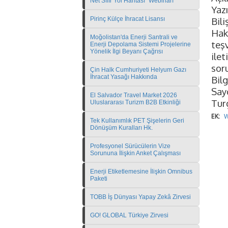
Net Sıfır Yol Haritası" Webinarı
Yaz
Pirinç Külçe İhracat Lisansı
Bil
Hak
Moğolistan'da Enerji Santrali ve
teşv
Enerji Depolama Sistemi Projelerine
Yönelik İlgi Beyanı Çağrısı
ilet
soru
Çin Halk Cumhuriyeti Helyum Gazı
İhracat Yasağı Hakkında
Bilg
Sayg
El Salvador Travel Market 2026
Tur
Uluslararası Turizm B2B Etkinliği
EK:
W
Tek Kullanımlık PET Şişelerin Geri
Dönüşüm Kuralları Hk.
Profesyonel Sürücülerin Vize
Sorununa İlişkin Anket Çalışması
Enerji Etiketlemesine İlişkin Omnibus
Paketi
TOBB İş Dünyası Yapay Zekâ Zirvesi
GO! GLOBAL Türkiye Zirvesi