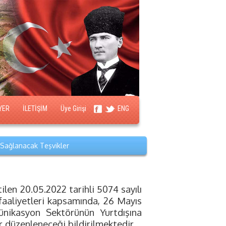
YER
İLETİŞİM
Üye Girişi
ENG
Sağlanacak Teşvikler
ilen 20.05.2022 tarihli 5074 sayılı
 faaliyetleri kapsamında, 26 Mayıs
münikasyon Sektörünün Yurtdışına
r düzenleneceği bildirilmektedir.