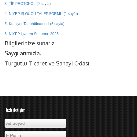
3- TİP PROTOKOL (9 sayfa)
4- NİYEP İŞ GÜCÜ TALEP FORMU (1 sayfa)
5- Kursiyer Taahhütnamesi (5 sayfa)
6- NİYEP İşveren Sunumu_2025
Bilgilerinize sunarız.
Saygılarımızla,
Turgutlu Ticaret ve Sanayi Odası
Hızlı İletişim