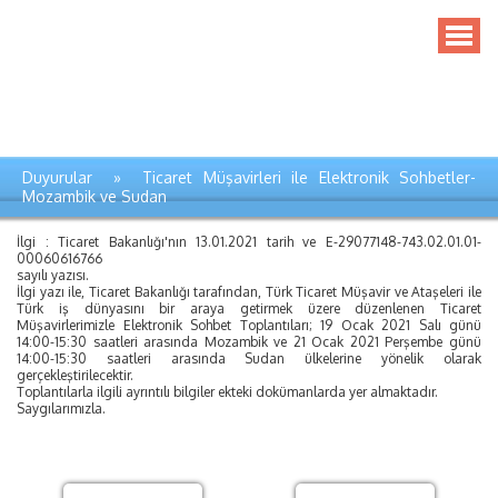
Duyurular » Ticaret Müşavirleri ile Elektronik Sohbetler-
Mozambik ve Sudan
İlgi : Ticaret Bakanlığı'nın 13.01.2021 tarih ve E-29077148-743.02.01.01-
00060616766
sayılı yazısı.
İlgi yazı ile, Ticaret Bakanlığı tarafından, Türk Ticaret Müşavir ve Ataşeleri ile
Türk iş dünyasını bir araya getirmek üzere düzenlenen Ticaret
Müşavirlerimizle Elektronik Sohbet Toplantıları; 19 Ocak 2021 Salı günü
14:00-15:30 saatleri arasında Mozambik ve 21 Ocak 2021 Perşembe günü
14:00-15:30 saatleri arasında Sudan ülkelerine yönelik olarak
gerçekleştirilecektir.
Toplantılarla ilgili ayrıntılı bilgiler ekteki dokümanlarda yer almaktadır.
Saygılarımızla.