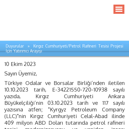
Duyurular » Kırgız Cumhuriyeti/Petrol Rafineri Tesisi Projesi
İçin Yatırımcı Arayışı
10 Ekim 2023
Sayın Üyemiz,
Türkiye Odalar ve Borsalar Birliği’nden iletilen
10.10.2023 tarih, E-34221550-720-10938 sayılı
yazıda, Kırgız Cumhuriyeti Ankara
Büyükelçiliği’nin 03.10.2023 tarih ve 117 sayılı
yazısına atfen; "Kyrgyz Petroleum Company
(LLC)"nin Kırgız Cumhuriyeti Celal-Abad ilinde
409 milyon ABD Doları tutarında petrol rafineri