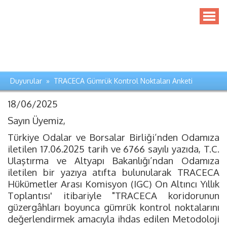
Duyurular » TRACECA Gümrük Kontrol Noktaları Anketi
18/06/2025
Sayın Üyemiz,
Türkiye Odalar ve Borsalar Birliği’nden Odamıza
iletilen 17.06.2025 tarih ve 6766 sayılı yazıda, T.C.
Ulaştırma ve Altyapı Bakanlığı’ndan Odamıza
iletilen bir yazıya atıfta bulunularak TRACECA
Hükümetler Arası Komisyon (IGC) On Altıncı Yıllık
Toplantısı' itibariyle "TRACECA koridorunun
güzergâhları boyunca gümrük kontrol noktalarını
değerlendirmek amacıyla ihdas edilen Metodoloji