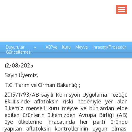
Duyurular » AB?ye Kuru Meyve İhracatı/Prosedür
Güncellemesi
12/08/2025
Sayın Üyemiz,
T.C. Tarım ve Orman Bakanlığı;
2019/1793/AB sayılı Komisyon Uygulama Tüzüğü
Ek-II'sinde aflatoksin riski nedeniyle yer alan
ülkemiz menşeli kuru meyve ve bunlardan elde
edilen ürünlerin ülkemizden Avrupa Birliği (AB)
üye ülkelerine ihracatında her parti üründe
yapılan aflatoksin kontrollerinin uygun olması