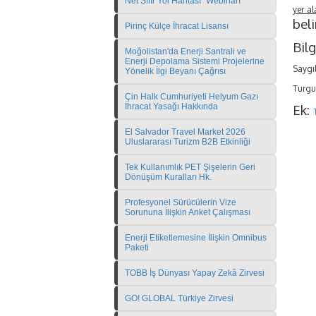
Net Sıfır Yol Haritası" Webinarı
yer al
beli
Pirinç Külçe İhracat Lisansı
Bilg
Moğolistan'da Enerji Santrali ve
Enerji Depolama Sistemi Projelerine
Saygıl
Yönelik İlgi Beyanı Çağrısı
Turgu
Çin Halk Cumhuriyeti Helyum Gazı
İhracat Yasağı Hakkında
Ek:
El Salvador Travel Market 2026
Uluslararası Turizm B2B Etkinliği
Tek Kullanımlık PET Şişelerin Geri
Dönüşüm Kuralları Hk.
Profesyonel Sürücülerin Vize
Sorununa İlişkin Anket Çalışması
Enerji Etiketlemesine İlişkin Omnibus
Paketi
TOBB İş Dünyası Yapay Zekâ Zirvesi
GO! GLOBAL Türkiye Zirvesi