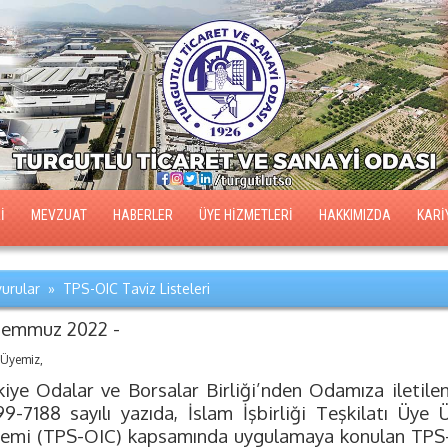
İ
MEVZUAT
HABERLER
ÜYE HİZMETLERİ
HAKKIMIZDA
KARİ
urular » TPS-OIC Taviz Listeleri
Temmuz 2022 -
 Üyemiz,
kiye Odalar ve Borsalar Birliği’nden Odamıza iletile
.99-7188 sayılı yazıda, İslam İşbirliği Teşkilatı Üye 
temi (TPS-OIC) kapsamında uygulamaya konulan TPS-