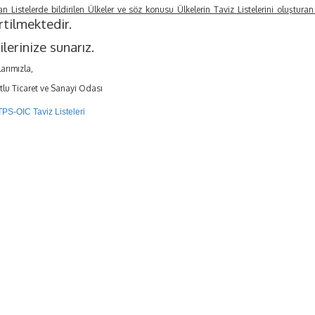
an Listelerde bildirilen Ülkeler ve söz konusu Ülkelerin Taviz Listelerini oluşturan
rtilmektedir.
ilerinize sunarız.
arımızla,
tlu Ticaret ve Sanayi Odası
TPS-OIC Taviz Listeleri