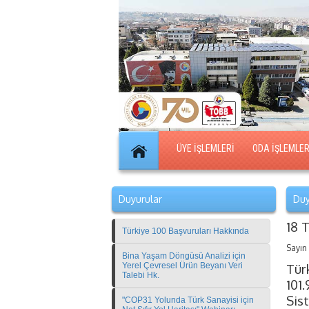
ÜYE İŞLEMLERİ
ODA İŞLEMLER
Duyurular
Duy
18 
Türkiye 100 Başvuruları Hakkında
Sayın
Bina Yaşam Döngüsü Analizi için
Yerel Çevresel Ürün Beyanı Veri
Tür
Talebi Hk.
101
Sis
"COP31 Yolunda Türk Sanayisi için