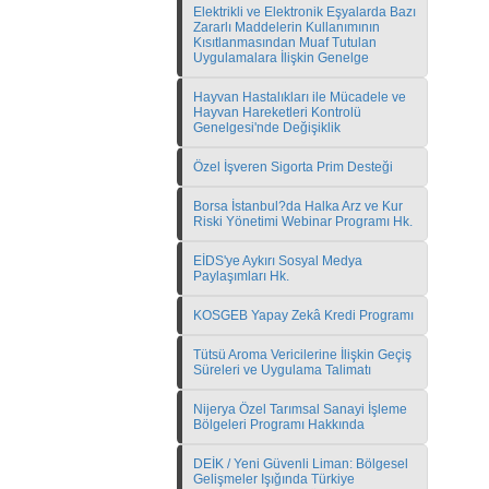
Elektrikli ve Elektronik Eşyalarda Bazı
Zararlı Maddelerin Kullanımının
Kısıtlanmasından Muaf Tutulan
Uygulamalara İlişkin Genelge
Hayvan Hastalıkları ile Mücadele ve
Hayvan Hareketleri Kontrolü
Genelgesi'nde Değişiklik
Özel İşveren Sigorta Prim Desteği
Borsa İstanbul?da Halka Arz ve Kur
Riski Yönetimi Webinar Programı Hk.
EİDS'ye Aykırı Sosyal Medya
Paylaşımları Hk.
KOSGEB Yapay Zekâ Kredi Programı
Tütsü Aroma Vericilerine İlişkin Geçiş
Süreleri ve Uygulama Talimatı
Nijerya Özel Tarımsal Sanayi İşleme
Bölgeleri Programı Hakkında
DEİK / Yeni Güvenli Liman: Bölgesel
Gelişmeler Işığında Türkiye