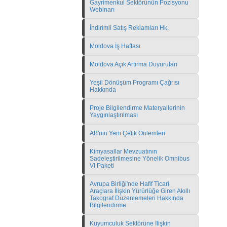
Gayrimenkul Sektörünün Pozisyonu
Webinarı
İndirimli Satış Reklamları Hk.
Moldova İş Haftası
Moldova Açık Artırma Duyuruları
Yeşil Dönüşüm Programı Çağrısı
Hakkında
Proje Bilgilendirme Materyallerinin
Yaygınlaştırılması
AB'nin Yeni Çelik Önlemleri
Kimyasallar Mevzuatının
Sadeleştirilmesine Yönelik Omnibus
VI Paketi
Avrupa Birliği'nde Hafif Ticari
Araçlara İlişkin Yürürlüğe Giren Akıllı
Takograf Düzenlemeleri Hakkında
Bilgilendirme
Kuyumculuk Sektörüne İlişkin