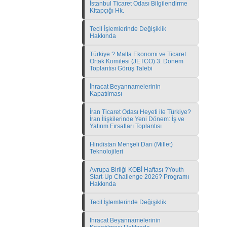
İstanbul Ticaret Odası Bilgilendirme
Kitapçığı Hk.
Tecil İşlemlerinde Değişiklik
Hakkında
Türkiye ? Malta Ekonomi ve Ticaret
Ortak Komitesi (JETCO) 3. Dönem
Toplantısı Görüş Talebi
İhracat Beyannamelerinin
Kapatılması
İran Ticaret Odası Heyeti ile Türkiye?
İran İlişkilerinde Yeni Dönem: İş ve
Yatırım Fırsatları Toplantısı
Hindistan Menşeli Darı (Millet)
Teknolojileri
Avrupa Birliği KOBİ Haftası ?Youth
Start-Up Challenge 2026? Programı
Hakkında
Tecil İşlemlerinde Değişiklik
İhracat Beyannamelerinin