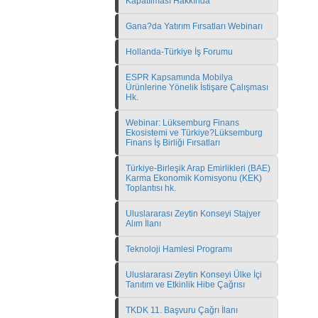
Kapatılması Hakkında
Gana?da Yatırım Fırsatları Webinarı
Hollanda-Türkiye İş Forumu
ESPR Kapsamında Mobilya
Ürünlerine Yönelik İstişare Çalışması
Hk.
Webinar: Lüksemburg Finans
Ekosistemi ve Türkiye?Lüksemburg
Finans İş Birliği Fırsatları
Türkiye-Birleşik Arap Emirlikleri (BAE)
Karma Ekonomik Komisyonu (KEK)
Toplantısı hk.
Uluslararası Zeytin Konseyi Stajyer
Alım İlanı
Teknoloji Hamlesi Programı
Uluslararası Zeytin Konseyi Ülke İçi
Tanıtım ve Etkinlik Hibe Çağrısı
TKDK 11. Başvuru Çağrı İlanı