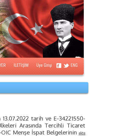
YER
İLETİŞİM
Üye Girişi
ENG
n 13.07.2022 tarih ve E-34221550-
Ülkeleri Arasında Tercihli Ticaret
OIC Menşe İspat Belgelerinin
ekte