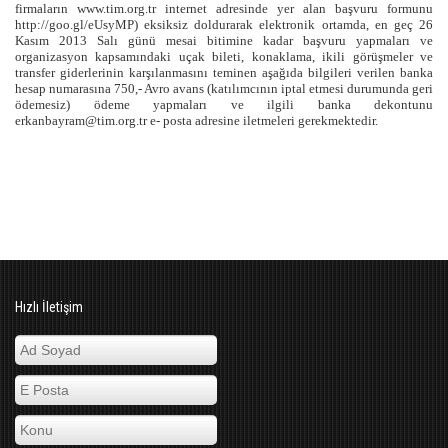
firmaların www.tim.org.tr internet adresinde yer alan başvuru formunu
http://goo.gl/eUsyMP) eksiksiz doldurarak elektronik ortamda, en geç 26
Kasım 2013 Salı günü mesai bitimine kadar başvuru yapmaları ve
organizasyon kapsamındaki uçak bileti, konaklama, ikili görüşmeler ve
transfer giderlerinin karşılanmasını teminen aşağıda bilgileri verilen banka
hesap numarasına 750,- Avro avans (katılımcının iptal etmesi durumunda geri
ödemesiz) ödeme yapmaları ve ilgili banka dekontunu
erkanbayram@tim.org.tr
e- posta adresine iletmeleri gerekmektedir.
Hızlı İletişim