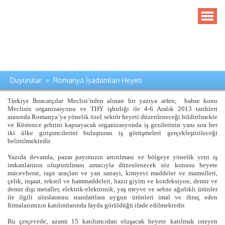
Duyurular » Romanya İşadamları Heyeti
Türkiye İhracatçılar Meclisi’nden alınan bir yazıya atfen; bahse konu
Meclisin organizasyonu ve THY işbirliği ile 4-6 Aralık 2013 tarihleri
arasında Romanya’ya yönelik özel sektör heyeti düzenleneceği bildirilmekte
ve Köstence şehrini kapsayacak organizasyonda iş gezilerinin yanı sıra her
iki ülke girişimcilerini buluşturan iş görüşmeleri gerçekleştirileceği
belirtilmektedir.
Yazıda devamla, pazar payımızın artırılması ve bölgeye yönelik yeni iş
imkanlarının oluşturulması amacıyla düzenlenecek söz konusu heyete
mücevherat, taşıt araçları ve yan sanayi, kimyevi maddeler ve mamulleri,
çelik, inşaat, tekstil ve hammaddeleri, hazır giyim ve konfeksiyon, demir ve
demir dışı metaller, elektrik-elektronik, yaş meyve ve sebze ağırlıklı ürünler
ile ilgili uluslararası standartlara uygun ürünleri imal ve ihraç eden
firmalarımızın katılımlarında fayda görüldüğü ifade edilmektedir.
Bu çerçevede, azami 15 katılımcıdan oluşacak heyete katılmak isteyen