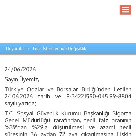
Duyurular » Tecil İşlemlerinde Değişiklik
24/06/2026
Sayın Üyemiz,
Türkiye Odalar ve Borsalar Birliği’nden iletilen
24.06.2026 tarih ve E-34221550-045.99-8804
sayılı yazıda;
T.C. Sosyal Güvenlik Kurumu Başkanlığı Sigorta
Genel Müdürlüğü tarafından, tecil faiz oranının
%39'dan %29'a düşürülmesi ve azami tecil
süresinin 36 aydan 72 aya çıkarılmasına ilişkin