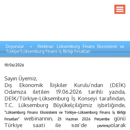
Duyurular » Webinar: Lüksemburg Finans Ekosistemi ve
Türkiye?Lüksemburg Finans İş Birliği Fırsatları
19/06/2026
Sayın Üyemiz,
Dış Ekonomik İlişkiler Kurulu’ndan (DEİK)
Odamıza iletilen 19.06.2026 tarihli yazıda,
DEİK/Türkiye-Lüksemburg İş Konseyi tarafından,
T.C. Lüksemburg Büyükelçiliğimiz işbirliğinde,
“Lüksemburg Finans Ekosistemi ve Türkiye–Lüksemburg Finans İş Birliği
webinarının,
günü
Fırsatları”
25 Haziran 2026 Perşembe
Türkiye saati ile
’de
olarak
11.00
çevrimiçi