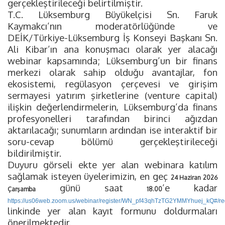
gerçekleştirileceği belirtilmiştir.
T.C. Lüksemburg Büyükelçisi Sn. Faruk
Kaymakcı’nın moderatörlüğünde ve
DEİK/Türkiye-Lüksemburg İş Konseyi Başkanı Sn.
Ali Kibar’ın ana konuşmacı olarak yer alacağı
webinar kapsamında; Lüksemburg’un bir finans
merkezi olarak sahip olduğu avantajlar, fon
ekosistemi, regülasyon çerçevesi ve girişim
sermayesi yatırım şirketlerine (venture capital)
ilişkin değerlendirmelerin, Lüksemburg’da finans
profesyonelleri tarafından birinci ağızdan
aktarılacağı; sunumların ardından ise interaktif bir
soru-cevap bölümü gerçekleştirileceği
bildirilmiştir.
Duyuru görseli ekte yer alan webinara katılım
sağlamak isteyen üyelerimizin, en geç
24 Haziran 2026
günü saat
’e kadar
Çarşamba
18.00
https://us06web.zoom.us/webinar/register/WN_pf43qhTzTG2YMMYhuej_kQ#/reg
linkinde yer alan kayıt formunu doldurmaları
önerilmektedir.