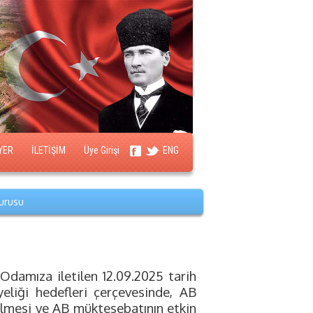
YER
İLETİŞİM
Üye Girişi
ENG
urusu
n Odamıza iletilen 12.09.2025 tarih
yeliği hedefleri çerçevesinde, AB
rilmesi ve AB müktesebatının etkin