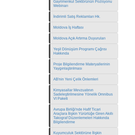
Gayrimenkul Sektörünün Pozisyonu
Webinarı
İndirimli Satış Reklamları Hk.
Moldova İş Haftası
Moldova Açık Artırma Duyuruları
Yeşil Dönüşüm Programı Çağrısı
Hakkında
Proje Bilgilendirme Materyallerinin
Yaygınlaştırılması
AB'nin Yeni Çelik Önlemleri
Kimyasallar Mevzuatının
Sadeleştirilmesine Yönelik Omnibus
VI Paketi
Avrupa Birliği'nde Hafif Ticari
Araçlara İlişkin Yürürlüğe Giren Akıllı
Takograf Düzenlemeleri Hakkında
Bilgilendirme
Kuyumculuk Sektörüne İlişkin