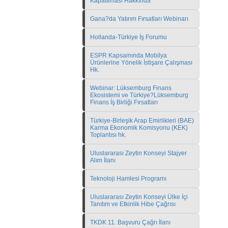
Kapatılması Hakkında
Gana?da Yatırım Fırsatları Webinarı
Hollanda-Türkiye İş Forumu
ESPR Kapsamında Mobilya
Ürünlerine Yönelik İstişare Çalışması
Hk.
Webinar: Lüksemburg Finans
Ekosistemi ve Türkiye?Lüksemburg
Finans İş Birliği Fırsatları
Türkiye-Birleşik Arap Emirlikleri (BAE)
Karma Ekonomik Komisyonu (KEK)
Toplantısı hk.
Uluslararası Zeytin Konseyi Stajyer
Alım İlanı
Teknoloji Hamlesi Programı
Uluslararası Zeytin Konseyi Ülke İçi
Tanıtım ve Etkinlik Hibe Çağrısı
TKDK 11. Başvuru Çağrı İlanı