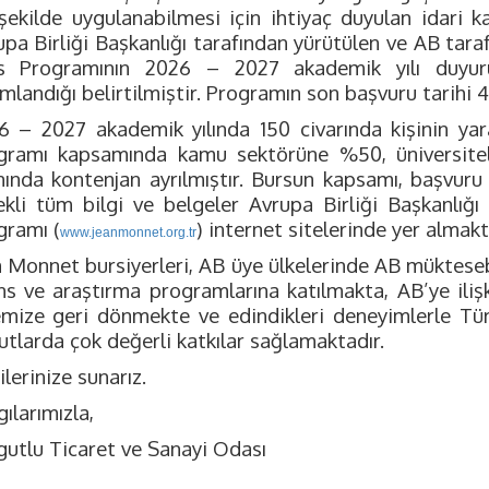
 şekilde uygulanabilmesi için ihtiyaç duyulan idari k
upa Birliği Başkanlığı tarafından yürütülen ve AB tar
s Programının 2026 – 2027 akademik yılı duyur
mlandığı belirtilmiştir. Programın son başvuru tarihi 4
6 – 2027 akademik yılında 150 civarında kişinin ya
gramı kapsamında kamu sektörüne %50, üniversite
nında kontenjan ayrılmıştır. Bursun kapsamı, başvuru k
ekli tüm bilgi ve belgeler Avrupa Birliği Başkanlığı 
gramı (
) internet sitelerinde yer almakt
www.jeanmonnet.org.tr
n Monnet bursiyerleri, AB üye ülkelerinde AB mükteseba
ans ve araştırma programlarına katılmakta, AB’ye iliş
emize geri dönmekte ve edindikleri deneyimlerle Türk
tlarda çok değerli katkılar sağlamaktadır.
ilerinize sunarız.
ılarımızla,
gutlu Ticaret ve Sanayi Odası