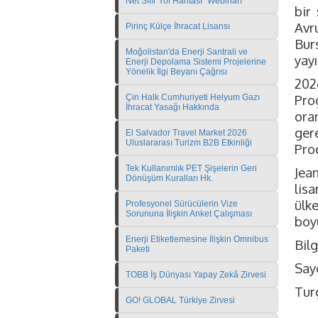
Net Sıfır Yol Haritası" Webinarı
bir
Avr
Pirinç Külçe İhracat Lisansı
Bur
Moğolistan'da Enerji Santrali ve
yayı
Enerji Depolama Sistemi Projelerine
Yönelik İlgi Beyanı Çağrısı
202
Pro
Çin Halk Cumhuriyeti Helyum Gazı
İhracat Yasağı Hakkında
ora
ger
El Salvador Travel Market 2026
Uluslararası Turizm B2B Etkinliği
Pro
Tek Kullanımlık PET Şişelerin Geri
Jea
Dönüşüm Kuralları Hk.
lis
ülk
Profesyonel Sürücülerin Vize
Sorununa İlişkin Anket Çalışması
boyu
Enerji Etiketlemesine İlişkin Omnibus
Bilg
Paketi
Sayg
TOBB İş Dünyası Yapay Zekâ Zirvesi
Tur
GO! GLOBAL Türkiye Zirvesi