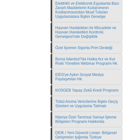
Elektrikli ve Elektronik Eşyalarda Bazı
Zararlı Maddelerin Kullanımının
Kısıtlanmasından Muaf Tutulan
Uygulamalara İlişkin Genelge
Hayvan Hastalıkları ile Mücadele ve
Hayvan Hareketleri Kontrolü
Genelgesi'nde Değişiklik
Özel İşveren Sigorta Prim Desteği
Borsa İstanbul?da Halka Arz ve Kur
Riski Yönetimi Webinar Programı Hk.
EİDS'ye Aykırı Sosyal Medya
Paylaşımları Hk.
KOSGEB Yapay Zekâ Kredi Programı
Tütsü Aroma Vericilerine İlişkin Geçiş
Süreleri ve Uygulama Talimatı
Nijerya Özel Tarımsal Sanayi İşleme
Bölgeleri Programı Hakkında
DEİK / Yeni Güvenli Liman: Bölgesel
Gelişmeler Işığında Türkiye