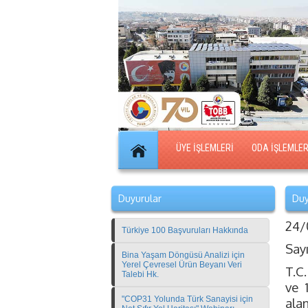
ÜYE İŞLEMLERİ
ODA İŞLEMLER
Duyurular
Duy
24/
Türkiye 100 Başvuruları Hakkında
Say
Bina Yaşam Döngüsü Analizi için
Yerel Çevresel Ürün Beyanı Veri
T.C.
Talebi Hk.
ve 
"COP31 Yolunda Türk Sanayisi için
ala