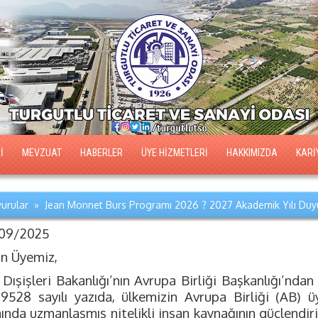
İ
MEVZUAT
HABERLER
ÜYE HİZMETLERİ
HAKKIMIZDA
KARİ
urular » Jean Monnet Burs Programı 2026 ? 2027 Akademik Yılı Duy
09/2025
ın Üyemiz,
 Dışişleri Bakanlığı’nın Avrupa Birliği Başkanlığı’nda
19528 sayılı yazıda, ülkemizin Avrupa Birliği (AB) ü
nında uzmanlaşmış nitelikli insan kaynağının güçlendi