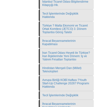
İstanbul Ticaret Odası Bilgilendirme
Kitapçığı Hk.
Tecil İşlemlerinde Değişiklik
Hakkında
Türkiye ? Malta Ekonomi ve Ticaret
Ortak Komitesi (JETCO) 3. Dönem
Toplantısı Görüş Talebi
İhracat Beyannamelerinin
Kapatılması
İran Ticaret Odası Heyeti ile Türkiye?
İran İlişkilerinde Yeni Dönem: İş ve
Yatırım Fırsatları Toplantısı
Hindistan Menşeli Darı (Millet)
Teknolojileri
Avrupa Birliği KOBİ Haftası ?Youth
Start-Up Challenge 2026? Programı
Hakkında
Tecil İşlemlerinde Değişiklik
İhracat Beyannamelerinin