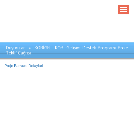
Duyurular » KOBİGEL -KOBİ Gelişim Destek Programı Proje
Teklif Çağrısı
Proje Basvuru Detaylari