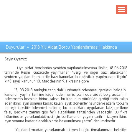
Duyurular » 2018 Yılı Aidat Borcu Yapılandırması Hakkında
Sayın Üyemiz;
Üye aidat borçlarının yeniden yapılandırılmasına ilişkin, 18.05.2018
tarihinde Resmi Gazetede yayımlanan “vergi ve diğer bazı alacakların
yeniden yapılandırılması ile bazı kanunlarda değişiklik yapılmasına ilişkin”
7143 sayılı kanunun 10. Maddesinin 9. Fıkrasına göre:
“31.03.2018 tarihi(bu tarih dahil) itibariyle ödenmesi gerektiği halde bu
kanunun yayımı tarihine kadar ödenmemiş olan oda aidat borç asıllarının
ödenmemiş kısmının birinci taksiti bu Kanunun yürürlüğe girdiği tarihi takip
eden ikinci ayın sonuna kadar, kalanı aylık dönemler halinde ve azami toplam
altı eşit taksitte ödenmesi halinde, bu alacaklara uygulanan faiz, gecikme
faizi, gecikme zammı gibi fer’i alacakların tahsilinden vazgeçilir. Bu fıkra
hükmünden yararlanılabilmesi için bu Kanunun yayımı tarihini izleyen ikinci
ayın sonuna kadar alacaklı birime başvurulması şarttır” denilmektedir.
Yapılandırmadan yararlanmak isteyen borçlu firmalarımızın belirtilen