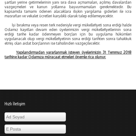
şartları yerine getirmelerinin yanı sıra dava açmamaları, açılmış davalardan
vazgeçmeleri ve kanun yollarına başvurmamaları gerekmektedir. Bu
kapsamda tamamı ödenen alacaklara ilişkin yargılama giderleri ile icra
masrafları ve vekalet ücretleri karşılıklı olarak talep edilemeyecektir.
İşi bırakma veya resen terk nedeniyle vergi mükellefiyeti sona erdiği halde
Odamız kayıtları devam eden üyelerimizin vergi mükellefiyetlerinin sona
erdiği tarihe kadar ödenmeyen borçları için bu uygulama hükümleri
uygulanacak olup vergi mükellefiyetinin sona erdiği tarihten sonra tahakkuk
etmiş olan aidat borçlarının ise tahsilinden vazgeçilecektir.
Yapılandırmadan yararlanmak isteyen üyelerimizin 31 Temmuz 2018
tarihine kadar Odamıza müracaat etmeleri önemle rica olunur.
Hızlı İletişim