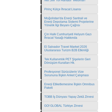
Net Sıfır Yol Haritası" Webinarı
Pirinç Külçe İhracat Lisansı
Moğolistan'da Enerji Santrali ve
Enerji Depolama Sistemi Projelerine
Yönelik İlgi Beyanı Çağrısı
Çin Halk Cumhuriyeti Helyum Gazı
İhracat Yasağı Hakkında
El Salvador Travel Market 2026
Uluslararası Turizm B2B Etkinliği
Tek Kullanımlık PET Şişelerin Geri
Dönüşüm Kuralları Hk.
Profesyonel Sürücülerin Vize
Sorununa İlişkin Anket Çalışması
Enerji Etiketlemesine İlişkin Omnibus
Paketi
TOBB İş Dünyası Yapay Zekâ Zirvesi
GO! GLOBAL Türkiye Zirvesi