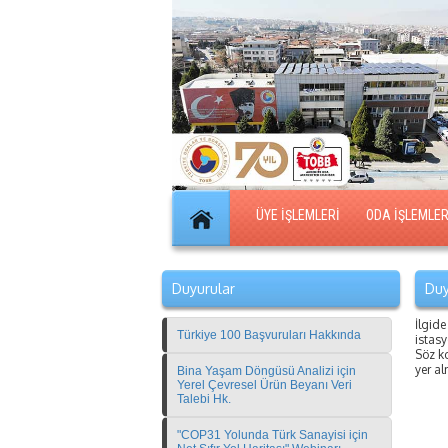
ÜYE İŞLEMLERİ
ODA İŞLEMLER
Duyurular
Duy
İlgide
Türkiye 100 Başvuruları Hakkında
istasy
Söz k
yer al
Bina Yaşam Döngüsü Analizi için
Yerel Çevresel Ürün Beyanı Veri
Talebi Hk.
"COP31 Yolunda Türk Sanayisi için