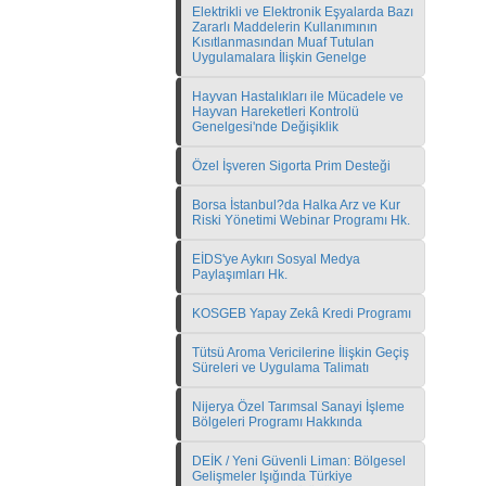
Elektrikli ve Elektronik Eşyalarda Bazı
Zararlı Maddelerin Kullanımının
Kısıtlanmasından Muaf Tutulan
Uygulamalara İlişkin Genelge
Hayvan Hastalıkları ile Mücadele ve
Hayvan Hareketleri Kontrolü
Genelgesi'nde Değişiklik
Özel İşveren Sigorta Prim Desteği
Borsa İstanbul?da Halka Arz ve Kur
Riski Yönetimi Webinar Programı Hk.
EİDS'ye Aykırı Sosyal Medya
Paylaşımları Hk.
KOSGEB Yapay Zekâ Kredi Programı
Tütsü Aroma Vericilerine İlişkin Geçiş
Süreleri ve Uygulama Talimatı
Nijerya Özel Tarımsal Sanayi İşleme
Bölgeleri Programı Hakkında
DEİK / Yeni Güvenli Liman: Bölgesel
Gelişmeler Işığında Türkiye