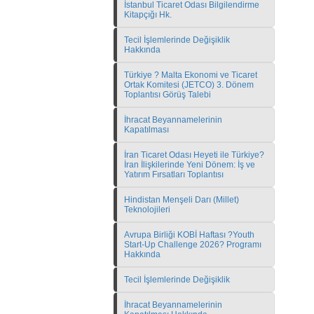
İstanbul Ticaret Odası Bilgilendirme
Kitapçığı Hk.
Tecil İşlemlerinde Değişiklik
Hakkında
Türkiye ? Malta Ekonomi ve Ticaret
Ortak Komitesi (JETCO) 3. Dönem
Toplantısı Görüş Talebi
İhracat Beyannamelerinin
Kapatılması
İran Ticaret Odası Heyeti ile Türkiye?
İran İlişkilerinde Yeni Dönem: İş ve
Yatırım Fırsatları Toplantısı
Hindistan Menşeli Darı (Millet)
Teknolojileri
Avrupa Birliği KOBİ Haftası ?Youth
Start-Up Challenge 2026? Programı
Hakkında
Tecil İşlemlerinde Değişiklik
İhracat Beyannamelerinin