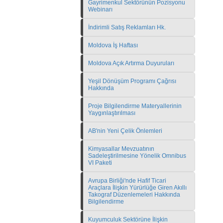
Gayrimenkul Sektörünün Pozisyonu
Webinarı
İndirimli Satış Reklamları Hk.
Moldova İş Haftası
Moldova Açık Artırma Duyuruları
Yeşil Dönüşüm Programı Çağrısı
Hakkında
Proje Bilgilendirme Materyallerinin
Yaygınlaştırılması
AB'nin Yeni Çelik Önlemleri
Kimyasallar Mevzuatının
Sadeleştirilmesine Yönelik Omnibus
VI Paketi
Avrupa Birliği'nde Hafif Ticari
Araçlara İlişkin Yürürlüğe Giren Akıllı
Takograf Düzenlemeleri Hakkında
Bilgilendirme
Kuyumculuk Sektörüne İlişkin