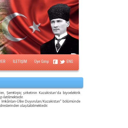
YER
İLETİŞİM
Üye Girişi
ENG
en, ŞemKirpiç şirketinin Kazakistan'da biyoelektrik
 iletilmektedir.
 İş İmkânları-Ülke Duyuruları/Kazakistan" bölümünde
adreslerinden ulaşılabilmektedir.