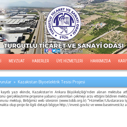
İ
MEVZUAT
HABERLER
ÜYE HİZMETLERİ
HAKKIMIZDA
KARİ
urular » Kazakistan Biyoelektrik Tesisi Projesi
 kayıtlı yazı ekinde, Kazakistan'ın Ankara Büyükelçiliği'nden alınan mektuba atf
onu gerçekleştirme projesine yabancı yatırımları çekmeyi arzu ettiğini bildiren mektup
onusu mektup, Birliğimiz web sitesinin (www.tobb.org.tr) "Hizmetler/Uluslararası
makta olup proje ile ilgili detaylı bilgiye http://invest.gov.kz ve www.baseinvest.kz 