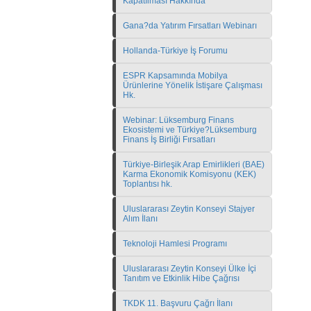
Kapatılması Hakkında
Gana?da Yatırım Fırsatları Webinarı
Hollanda-Türkiye İş Forumu
ESPR Kapsamında Mobilya
Ürünlerine Yönelik İstişare Çalışması
Hk.
Webinar: Lüksemburg Finans
Ekosistemi ve Türkiye?Lüksemburg
Finans İş Birliği Fırsatları
Türkiye-Birleşik Arap Emirlikleri (BAE)
Karma Ekonomik Komisyonu (KEK)
Toplantısı hk.
Uluslararası Zeytin Konseyi Stajyer
Alım İlanı
Teknoloji Hamlesi Programı
Uluslararası Zeytin Konseyi Ülke İçi
Tanıtım ve Etkinlik Hibe Çağrısı
TKDK 11. Başvuru Çağrı İlanı