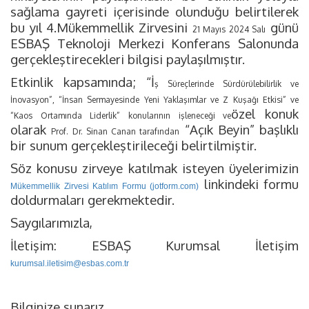
sağlama gayreti içerisinde olunduğu belirtilerek
bu yıl 4.Mükemmellik Zirvesini
günü
21 Mayıs 2024 Salı
ESBAŞ Teknoloji Merkezi Konferans Salonunda
gerçekleştirecekleri bilgisi paylaşılmıştır.
Etkinlik kapsamında; “İ
ş Süreçlerinde Sürdürülebilirlik ve
İnovasyon”, “İnsan Sermayesinde Yeni Yaklaşımlar ve Z Kuşağı Etkisi” ve
özel konuk
“Kaos Ortamında Liderlik” konularının işleneceği ve
olarak
“Açık Beyin” başlıklı
Prof. Dr. Sinan Canan tarafından
bir sunum gerçekleştirileceği belirtilmiştir.
Söz konusu zirveye katılmak isteyen üyelerimizin
linkindeki formu
Mükemmellik Zirvesi Katılım Formu (jotform.com)
doldurmaları gerekmektedir.
Saygılarımızla,
İletişim: ESBAŞ Kurumsal İletişim
kurumsal.iletisim@esbas.com.tr
Bilginize sunarız.