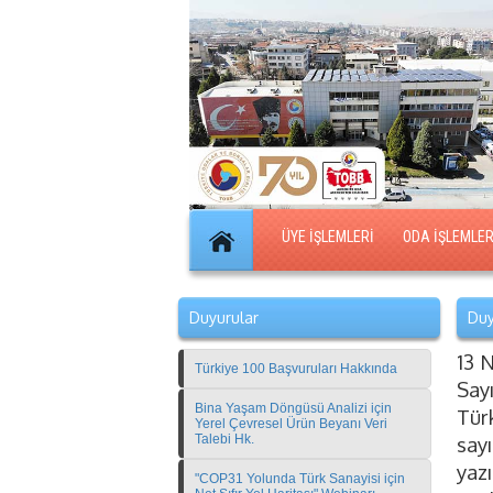
ÜYE İŞLEMLERİ
ODA İŞLEMLER
Duyurular
Duy
13 
Türkiye 100 Başvuruları Hakkında
Say
Bina Yaşam Döngüsü Analizi için
Tür
Yerel Çevresel Ürün Beyanı Veri
Talebi Hk.
say
yazı
"COP31 Yolunda Türk Sanayisi için