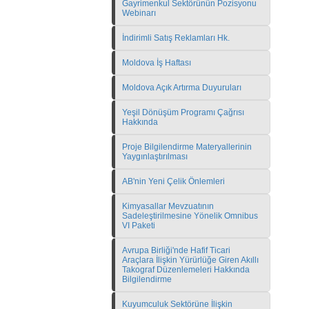
Gayrimenkul Sektörünün Pozisyonu
Webinarı
İndirimli Satış Reklamları Hk.
Moldova İş Haftası
Moldova Açık Artırma Duyuruları
Yeşil Dönüşüm Programı Çağrısı
Hakkında
Proje Bilgilendirme Materyallerinin
Yaygınlaştırılması
AB'nin Yeni Çelik Önlemleri
Kimyasallar Mevzuatının
Sadeleştirilmesine Yönelik Omnibus
VI Paketi
Avrupa Birliği'nde Hafif Ticari
Araçlara İlişkin Yürürlüğe Giren Akıllı
Takograf Düzenlemeleri Hakkında
Bilgilendirme
Kuyumculuk Sektörüne İlişkin