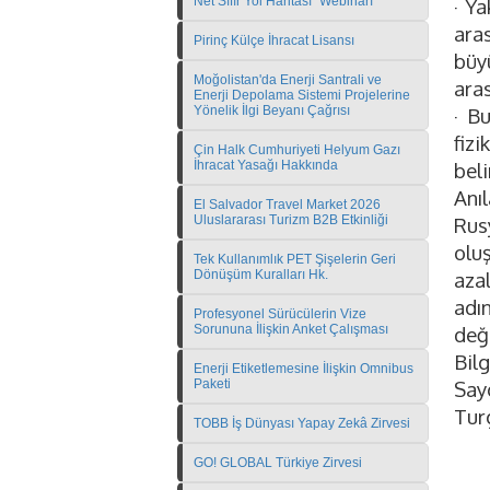
Net Sıfır Yol Haritası" Webinarı
· Y
aras
Pirinç Külçe İhracat Lisansı
büy
Moğolistan'da Enerji Santrali ve
aras
Enerji Depolama Sistemi Projelerine
Yönelik İlgi Beyanı Çağrısı
· B
fizi
Çin Halk Cumhuriyeti Helyum Gazı
İhracat Yasağı Hakkında
beli
Anı
El Salvador Travel Market 2026
Uluslararası Turizm B2B Etkinliği
Rus
olu
Tek Kullanımlık PET Şişelerin Geri
Dönüşüm Kuralları Hk.
azal
adı
Profesyonel Sürücülerin Vize
Sorununa İlişkin Anket Çalışması
değe
Bilg
Enerji Etiketlemesine İlişkin Omnibus
Paketi
Sayg
Tur
TOBB İş Dünyası Yapay Zekâ Zirvesi
GO! GLOBAL Türkiye Zirvesi