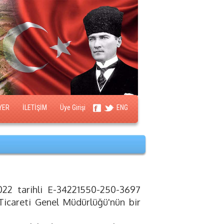
YER
İLETİŞİM
Üye Girişi
ENG
.2022 tarihli E-34221550-250-3697
t Ticareti Genel Müdürlüğü'nün bir