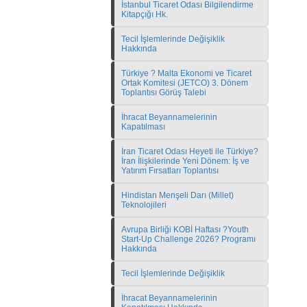
İstanbul Ticaret Odası Bilgilendirme
Kitapçığı Hk.
Tecil İşlemlerinde Değişiklik
Hakkında
Türkiye ? Malta Ekonomi ve Ticaret
Ortak Komitesi (JETCO) 3. Dönem
Toplantısı Görüş Talebi
İhracat Beyannamelerinin
Kapatılması
İran Ticaret Odası Heyeti ile Türkiye?
İran İlişkilerinde Yeni Dönem: İş ve
Yatırım Fırsatları Toplantısı
Hindistan Menşeli Darı (Millet)
Teknolojileri
Avrupa Birliği KOBİ Haftası ?Youth
Start-Up Challenge 2026? Programı
Hakkında
Tecil İşlemlerinde Değişiklik
İhracat Beyannamelerinin