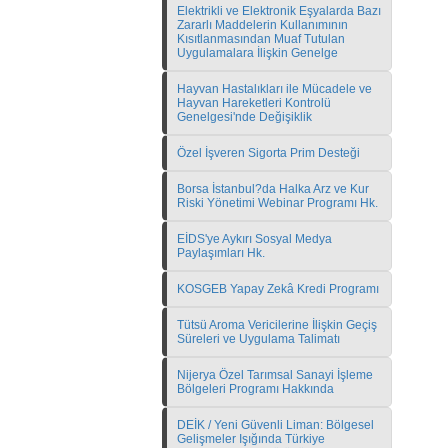
Elektrikli ve Elektronik Eşyalarda Bazı
Zararlı Maddelerin Kullanımının
Kısıtlanmasından Muaf Tutulan
Uygulamalara İlişkin Genelge
Hayvan Hastalıkları ile Mücadele ve
Hayvan Hareketleri Kontrolü
Genelgesi'nde Değişiklik
Özel İşveren Sigorta Prim Desteği
Borsa İstanbul?da Halka Arz ve Kur
Riski Yönetimi Webinar Programı Hk.
EİDS'ye Aykırı Sosyal Medya
Paylaşımları Hk.
KOSGEB Yapay Zekâ Kredi Programı
Tütsü Aroma Vericilerine İlişkin Geçiş
Süreleri ve Uygulama Talimatı
Nijerya Özel Tarımsal Sanayi İşleme
Bölgeleri Programı Hakkında
DEİK / Yeni Güvenli Liman: Bölgesel
Gelişmeler Işığında Türkiye