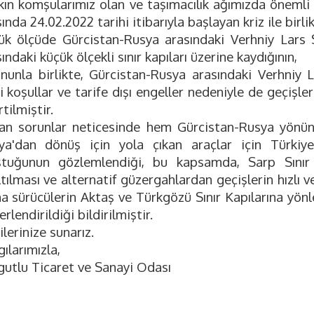
akın komşularımız olan ve taşımacılık ağımızda önemli
ında 24.02.2022 tarihi itibarıyla başlayan kriz ile birl
ük ölçüde Gürcistan-Rusya arasındaki Verhniy Lars 
ındaki küçük ölçekli sınır kapıları üzerine kaydığının,
ununla birlikte, Gürcistan-Rusya arasındaki Verhniy L
ki koşullar ve tarife dışı engeller nedeniyle de geçişle
rtilmiştir.
lan sorunlar neticesinde hem Gürcistan-Rusya yönün
ya'dan dönüş için yola çıkan araçlar için Türkiy
ştuğunun gözlemlendiği, bu kapsamda, Sarp Sınır
tılması ve alternatif güzergahlardan geçişlerin hızlı 
na sürücülerin Aktaş ve Türkgözü Sınır Kapılarına yönl
rlendirildiği bildirilmiştir.
ilerinize sunarız.
ılarımızla,
gutlu Ticaret ve Sanayi Odası