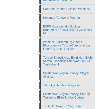
Kapatılması Hakkında
Gana?da Yatırım Fırsatları Webinarı
Hollanda-Türkiye İş Forumu
ESPR Kapsamında Mobilya
Ürünlerine Yönelik İstişare Çalışması
Hk.
Webinar: Lüksemburg Finans
Ekosistemi ve Türkiye?Lüksemburg
Finans İş Birliği Fırsatları
Türkiye-Birleşik Arap Emirlikleri (BAE)
Karma Ekonomik Komisyonu (KEK)
Toplantısı hk.
Uluslararası Zeytin Konseyi Stajyer
Alım İlanı
Teknoloji Hamlesi Programı
Uluslararası Zeytin Konseyi Ülke İçi
Tanıtım ve Etkinlik Hibe Çağrısı
TKDK 11. Başvuru Çağrı İlanı