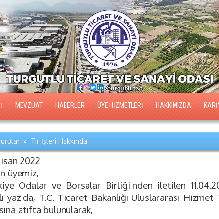
İ
MEVZUAT
HABERLER
ÜYE HİZMETLERİ
HAKKIMIZDA
KARİ
urular » Tır İşleri Hakkında
Nisan 2022
ın üyemiz,
kiye Odalar ve Borsalar Birliği’nden iletilen 11.04
ılı yazıda, T.C. Ticaret Bakanlığı Uluslararası Hizme
sına atıfta bulunularak,