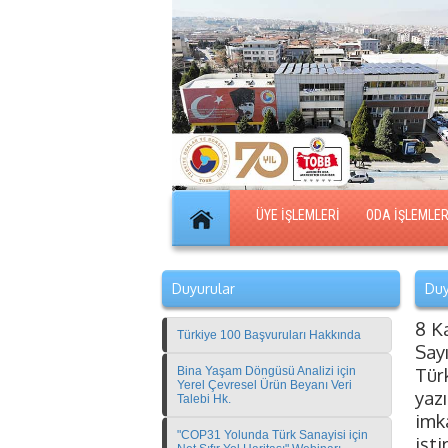
ÜYE İŞLEMLERİ
ODA İŞLEMLER
Duyurular
Duy
8 K
Türkiye 100 Başvuruları Hakkında
Say
Tür
Bina Yaşam Döngüsü Analizi için
Yerel Çevresel Ürün Beyanı Veri
yaz
Talebi Hk.
imk
"COP31 Yolunda Türk Sanayisi için
işti