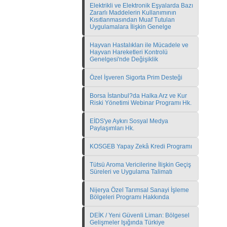
Elektrikli ve Elektronik Eşyalarda Bazı
Zararlı Maddelerin Kullanımının
Kısıtlanmasından Muaf Tutulan
Uygulamalara İlişkin Genelge
Hayvan Hastalıkları ile Mücadele ve
Hayvan Hareketleri Kontrolü
Genelgesi'nde Değişiklik
Özel İşveren Sigorta Prim Desteği
Borsa İstanbul?da Halka Arz ve Kur
Riski Yönetimi Webinar Programı Hk.
EİDS'ye Aykırı Sosyal Medya
Paylaşımları Hk.
KOSGEB Yapay Zekâ Kredi Programı
Tütsü Aroma Vericilerine İlişkin Geçiş
Süreleri ve Uygulama Talimatı
Nijerya Özel Tarımsal Sanayi İşleme
Bölgeleri Programı Hakkında
DEİK / Yeni Güvenli Liman: Bölgesel
Gelişmeler Işığında Türkiye