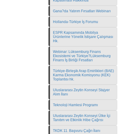
Kapatılması Hakkında
Gana?da Yatırım Fırsatları Webinarı
Hollanda-Türkiye İş Forumu
ESPR Kapsamında Mobilya
Ürünlerine Yönelik İstişare Çalışması
Hk.
Webinar: Lüksemburg Finans
Ekosistemi ve Türkiye?Lüksemburg
Finans İş Birliği Fırsatları
Türkiye-Birleşik Arap Emirlikleri (BAE)
Karma Ekonomik Komisyonu (KEK)
Toplantısı hk.
Uluslararası Zeytin Konseyi Stajyer
Alım İlanı
Teknoloji Hamlesi Programı
Uluslararası Zeytin Konseyi Ülke İçi
Tanıtım ve Etkinlik Hibe Çağrısı
TKDK 11. Başvuru Çağrı İlanı