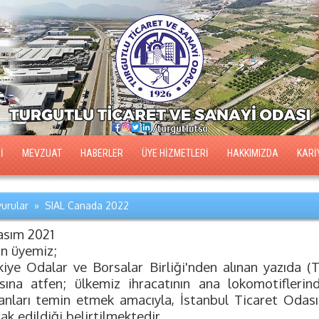
İ
MEVZUAT
HABERLER
ÜYE HİZMETLERİ
HAKKIMIZDA
KARİ
urular » SIAL Canada 2022
asım 2021
ın üyemiz;
kiye Odalar ve Borsalar Birliği'nden alınan yazıda (
ısına atfen; ülkemiz ihracatının ana lokomotifleri
anları temin etmek amacıyla, İstanbul Ticaret Odası
rak edildiği belirtilmektedir.