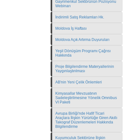
Gayrimenkul Sektörünün Pozisyonu
Webinarı
İndirimli Satış Reklamları Hk.
Moldova İş Haftası
Moldova Açık Artırma Duyuruları
Yeşil Dönüşüm Programı Çağrısı
Hakkında
Proje Bilgilendirme Materyallerinin
Yaygınlaştırılması
AB'nin Yeni Çelik Önlemleri
Kimyasallar Mevzuatının
Sadeleştirilmesine Yönelik Omnibus
VI Paketi
Avrupa Birliği'nde Hafif Ticari
Araçlara İlişkin Yürürlüğe Giren Akıllı
Takograf Düzenlemeleri Hakkında
Bilgilendirme
Kuyumculuk Sektörüne İlişkin