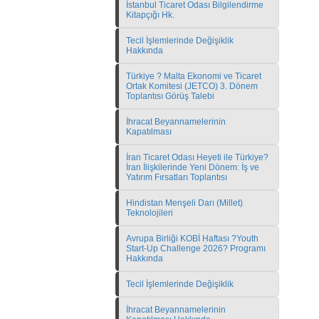
İstanbul Ticaret Odası Bilgilendirme
Kitapçığı Hk.
Tecil İşlemlerinde Değişiklik
Hakkında
Türkiye ? Malta Ekonomi ve Ticaret
Ortak Komitesi (JETCO) 3. Dönem
Toplantısı Görüş Talebi
İhracat Beyannamelerinin
Kapatılması
İran Ticaret Odası Heyeti ile Türkiye?
İran İlişkilerinde Yeni Dönem: İş ve
Yatırım Fırsatları Toplantısı
Hindistan Menşeli Darı (Millet)
Teknolojileri
Avrupa Birliği KOBİ Haftası ?Youth
Start-Up Challenge 2026? Programı
Hakkında
Tecil İşlemlerinde Değişiklik
İhracat Beyannamelerinin