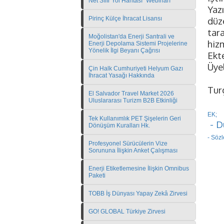
Net Sıfır Yol Haritası" Webinarı
Yaz
Pirinç Külçe İhracat Lisansı
düz
tar
Moğolistan'da Enerji Santrali ve
hiz
Enerji Depolama Sistemi Projelerine
Yönelik İlgi Beyanı Çağrısı
Ekt
Üyel
Çin Halk Cumhuriyeti Helyum Gazı
İhracat Yasağı Hakkında
Tur
El Salvador Travel Market 2026
Uluslararası Turizm B2B Etkinliği
EK;
Tek Kullanımlık PET Şişelerin Geri
- D
Dönüşüm Kuralları Hk.
- Söz
Profesyonel Sürücülerin Vize
Sorununa İlişkin Anket Çalışması
Enerji Etiketlemesine İlişkin Omnibus
Paketi
TOBB İş Dünyası Yapay Zekâ Zirvesi
GO! GLOBAL Türkiye Zirvesi