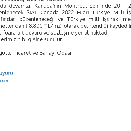
ıda devamla, Kanada'nın Montreal şehrinde 20 - 2
enlenecek SIAL Canada 2022 Fuarı Türkiye Milli İşt
afından düzenleneceği ve Türkiye milli iştiraki m
metler dahil 8.800 TL/m2 olarak belirlendiği kaydedil
e fuara ait duyuru ve sözleşme yer almaktadır.
erimizin bilgisine sunulur.
gutlu Ticaret ve Sanayi Odası
uyuru
leşme