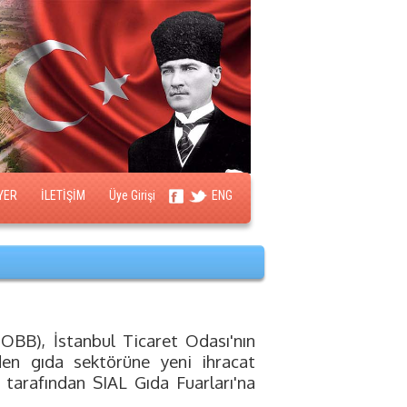
YER
İLETİŞİM
Üye Girişi
ENG
TOBB), İstanbul Ticaret Odası'nın
nden gıda sektörüne yeni ihracat
 tarafından SIAL Gıda Fuarları'na