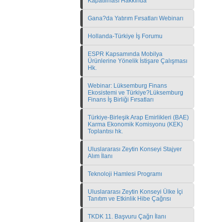
Kapatılması Hakkında
Gana?da Yatırım Fırsatları Webinarı
Hollanda-Türkiye İş Forumu
ESPR Kapsamında Mobilya
Ürünlerine Yönelik İstişare Çalışması
Hk.
Webinar: Lüksemburg Finans
Ekosistemi ve Türkiye?Lüksemburg
Finans İş Birliği Fırsatları
Türkiye-Birleşik Arap Emirlikleri (BAE)
Karma Ekonomik Komisyonu (KEK)
Toplantısı hk.
Uluslararası Zeytin Konseyi Stajyer
Alım İlanı
Teknoloji Hamlesi Programı
Uluslararası Zeytin Konseyi Ülke İçi
Tanıtım ve Etkinlik Hibe Çağrısı
TKDK 11. Başvuru Çağrı İlanı