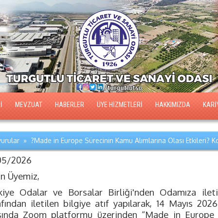
İ
MEVZUAT
HABERLER
ÜYE HİZMETLERİ
HAKKIMIZDA
KARİ
urular » ?Made in Europe Sürecinin Kamu Alımlarına Olası Etkileri? 
05/2026
ın Üyemiz,
kiye Odalar ve Borsalar Birliği'nden Odamıza ile
afından iletilen bilgiye atıf yapılarak, 14 Mayıs 202
sında Zoom platformu üzerinden “Made in Europe S