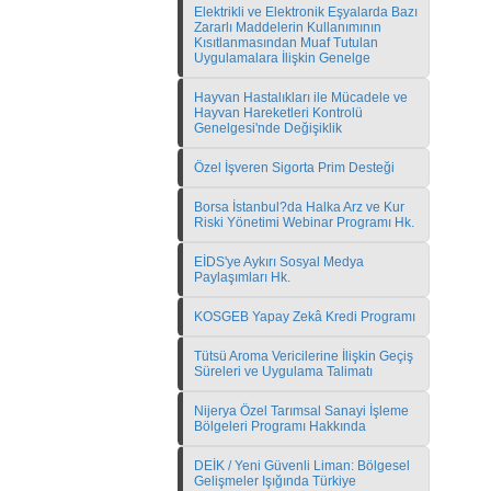
Elektrikli ve Elektronik Eşyalarda Bazı
Zararlı Maddelerin Kullanımının
Kısıtlanmasından Muaf Tutulan
Uygulamalara İlişkin Genelge
Hayvan Hastalıkları ile Mücadele ve
Hayvan Hareketleri Kontrolü
Genelgesi'nde Değişiklik
Özel İşveren Sigorta Prim Desteği
Borsa İstanbul?da Halka Arz ve Kur
Riski Yönetimi Webinar Programı Hk.
EİDS'ye Aykırı Sosyal Medya
Paylaşımları Hk.
KOSGEB Yapay Zekâ Kredi Programı
Tütsü Aroma Vericilerine İlişkin Geçiş
Süreleri ve Uygulama Talimatı
Nijerya Özel Tarımsal Sanayi İşleme
Bölgeleri Programı Hakkında
DEİK / Yeni Güvenli Liman: Bölgesel
Gelişmeler Işığında Türkiye