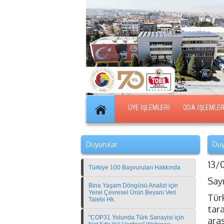
ÜYE İŞLEMLERİ
ODA İŞLEMLER
Duyurular
Duy
13/
Türkiye 100 Başvuruları Hakkında
Say
Bina Yaşam Döngüsü Analizi için
Yerel Çevresel Ürün Beyanı Veri
Tür
Talebi Hk.
tar
"COP31 Yolunda Türk Sanayisi için
ara