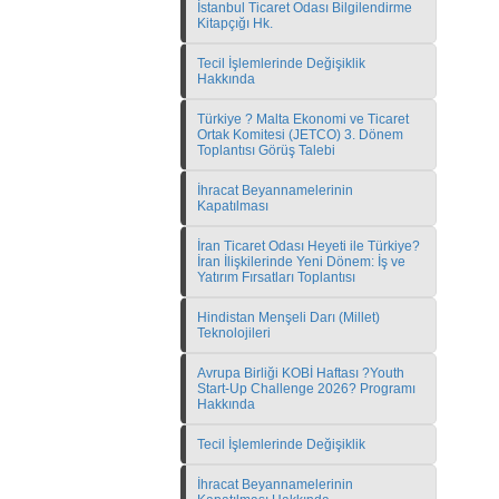
İstanbul Ticaret Odası Bilgilendirme
Kitapçığı Hk.
Tecil İşlemlerinde Değişiklik
Hakkında
Türkiye ? Malta Ekonomi ve Ticaret
Ortak Komitesi (JETCO) 3. Dönem
Toplantısı Görüş Talebi
İhracat Beyannamelerinin
Kapatılması
İran Ticaret Odası Heyeti ile Türkiye?
İran İlişkilerinde Yeni Dönem: İş ve
Yatırım Fırsatları Toplantısı
Hindistan Menşeli Darı (Millet)
Teknolojileri
Avrupa Birliği KOBİ Haftası ?Youth
Start-Up Challenge 2026? Programı
Hakkında
Tecil İşlemlerinde Değişiklik
İhracat Beyannamelerinin