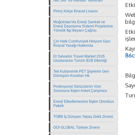
Net Sıfır Yol Haritası" Webinarı
Etki
Pirinç Külçe İhracat Lisansı
Web
bilg
Moğolistan'da Enerji Santrali ve
Enerji Depolama Sistemi Projelerine
Etk
Yönelik İlgi Beyanı Çağrısı
işl
Çin Halk Cumhuriyeti Helyum Gazı
İhracat Yasağı Hakkında
Kay
86c
El Salvador Travel Market 2026
Uluslararası Turizm B2B Etkinliği
Tek Kullanımlık PET Şişelerin Geri
Bilg
Dönüşüm Kuralları Hk.
Sayg
Profesyonel Sürücülerin Vize
Sorununa İlişkin Anket Çalışması
Tur
Enerji Etiketlemesine İlişkin Omnibus
Paketi
TOBB İş Dünyası Yapay Zekâ Zirvesi
GO! GLOBAL Türkiye Zirvesi