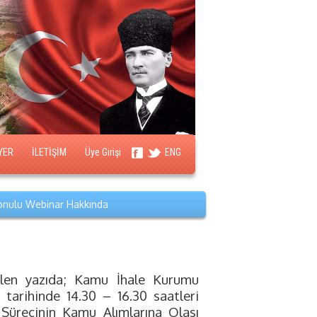
YER
İLETİŞİM
Üye Girişi
ENG
Konulu Webinar Hakkında
tilen yazıda; Kamu İhale Kurumu
6 tarihinde 14.30 – 16.30 saatleri
ürecinin Kamu Alımlarına Olası