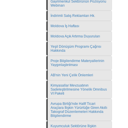
Gayrimenkul Sektörünün Pozisyonu
Webinarı
İndirimli Satış Reklamları Hk.
Moldova İş Haftası
Moldova Açık Artırma Duyuruları
Yeşil Dönüşüm Programı Çağrısı
Hakkında
Proje Bilgilendirme Materyallerinin
Yaygınlaştırılması
AB'nin Yeni Çelik Önlemleri
Kimyasallar Mevzuatının
Sadeleştirilmesine Yönelik Omnibus
VI Paketi
Avrupa Birliği'nde Hafif Ticari
Araçlara İlişkin Yürürlüğe Giren Akıllı
Takograf Düzenlemeleri Hakkında
Bilgilendirme
Kuyumculuk Sektörüne İlişkin