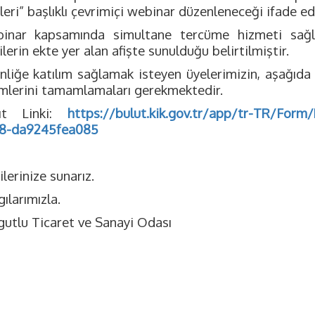
leri” başlıklı çevrimiçi webinar düzenleneceği ifade edi
inar kapsamında simultane tercüme hizmeti sağlana
ilerin ekte yer alan afişte sunulduğu belirtilmiştir.
inliğe katılım sağlamak isteyen üyelerimizin, aşağıda
emlerini tamamlamaları gerekmektedir.
ıt Linki:
https://bulut.kik.gov.tr/app/tr-TR/For
8-da9245fea085
ilerinize sunarız.
ılarımızla.
gutlu Ticaret ve Sanayi Odası