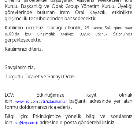
önemli şirketlerde başlayarak Alışveriş Merkezleri İcra
Kurulu Başkanlığı ve Odak Group Yönetim Kurulu Üyeliği
görevlerinde bulunan İrem Oral Kayacık, etkinlikte
girişimcilik tecrübelerinden bahsedecektir.
Katılımın ücretsiz olacağı etkinlik,
29 Kasım Salı günü saat
16.00’da İzQ Girişimcilik Merkezi Büyük Etkinlik Salonu’nda
gerçekleşecektir.
Katılımınızı dileriz.
Saygılarımızla,
Turgutlu Ticaret ve Sanayi Odası
LCV: Etkinliğimize kayıt olmak
için
bağlantı adresinde yer alan
www.izq.com.tr/tr/izbirakanlar
formu doldurmanızı rica ederiz.
Bilgi için: Etkinliğimize yönelik bilgi ve sorularınız
için
adresine e-posta gönderebilirsiniz.
izq@izq.com.tr