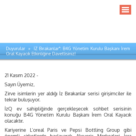
Duyurular » İZ Bırakanlar": B4G Yönetim Kurulu Başkanı İrem
Oral Kayacık Etkinliğine Davetlisiniz!
21 Kasım 2022 -
Sayın Üyemiz,
Zirve isimlerin yer aldığı İz Bırakanlar serisi girişimciler ile
tekrar buluşuyor.
İzQ ev sahipliğinde gerçekleşecek sohbet serisinin
konuğu B4G Yönetim Kurulu Başkanı İrem Oral Kayacık
olacaktır.
Kariyerine L’oreal Paris ve Pepsi Bottling Group gibi