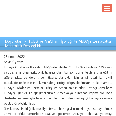
Duyurular » TOBB ve AmCham İşbirliği ile ABD?ye E-ihracatta
Mentorluk Desteği hk
23 Şubat 2022 -
Sayın Üyemiz,
Türkiye Odalar ve Borsalar Birliği’nden iletilen 18.02.2022 tarih ve 1679 sayılı
yazıda, sınır ötesi elektronik ticarete olan ilgi son dönemlerde artma eğilimi
göstermekte; bu durum, yeni ticaret olanakları için girişimcilerimizin aktif
olarak desteklenmesini elzem hale getirdiği bilgisi iletilmiştir. Bu kapsamda;
Türkiye Odalar ve Borsalar Birliği ve Amerikan Şirketler Derneği (AmCham
Türkiye) işbirliği ile girişimcilerimizi Amerika'ya e-ihracat yapma yolunda
desteklemek amacıyla hayata geçirilen mentorluk desteği Şubat ayı itibariyle
başladığı bildirilmiştir.
Söz konusu işbirliği ile mobilya, tekstil, hazır giyim, makine yan sanayi olmak
üzere öncelikli sektörlerde faaliyet gösteren, ABD'ye e-ihracat yapmayı