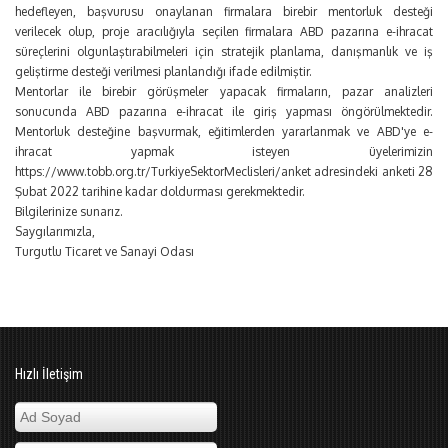
hedefleyen, başvurusu onaylanan firmalara birebir mentorluk desteği
verilecek olup, proje aracılığıyla seçilen firmalara ABD pazarına e-ihracat
süreçlerini olgunlaştırabilmeleri için stratejik planlama, danışmanlık ve iş
geliştirme desteği verilmesi planlandığı ifade edilmiştir.
Mentorlar ile birebir görüşmeler yapacak firmaların, pazar analizleri
sonucunda ABD pazarına e-ihracat ile giriş yapması öngörülmektedir.
Mentorluk desteğine başvurmak, eğitimlerden yararlanmak ve ABD'ye e-
ihracat yapmak isteyen üyelerimizin
https://www.tobb.org.tr/TurkiyeSektorMeclisleri/anket adresindeki anketi 28
Şubat 2022 tarihine kadar doldurması gerekmektedir.
Bilgilerinize sunarız.
Saygılarımızla,
Turgutlu Ticaret ve Sanayi Odası
Hızlı İletişim