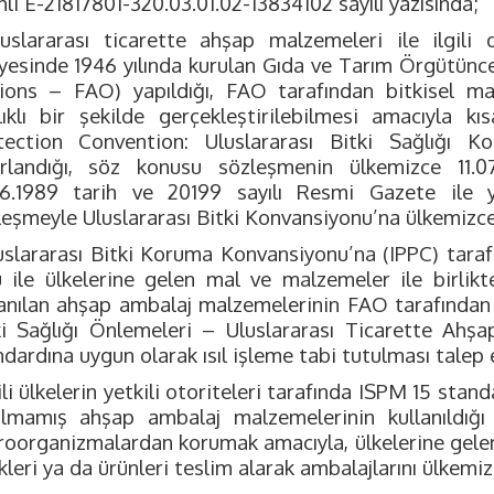
hli E-21817801-320.03.01.02-13834102 sayılı yazısında;
luslararası ticarette ahşap malzemeleri ile ilgili 
yesinde 1946 yılında kurulan Gıda ve Tarım Örgütünc
ions – FAO) yapıldığı, FAO tarafından bitkisel mate
lıklı bir şekilde gerçekleştirilebilmesi amacıyla k
tection Convention: Uluslararası Bitki Sağlığı K
ırlandığı, söz konusu sözleşmenin ülkemizce 11.0
06.1989 tarih ve 20199 sayılı Resmi Gazete ile y
leşmeyle Uluslararası Bitki Konvansiyonu’na ülkemizce
luslararası Bitki Koruma Konvansiyonu’na (IPPC) taraf
u ile ülkelerine gelen mal ve malzemeler ile birlik
lanılan ahşap ambalaj malzemelerinin FAO tarafından
ki Sağlığı Önlemeleri – Uluslararası Ticarette Ahş
dardına uygun olarak ısıl işleme tabi tutulması talep e
gili ülkelerin yetkili otoriteleri tarafında ISPM 15 sta
ılmamış ahşap ambalaj malzemelerinin kullanıldığı t
roorganizmalardan korumak amacıyla, ülkelerine gelen 
kleri ya da ürünleri teslim alarak ambalajlarını ülkemize