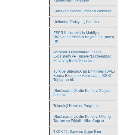
Kapatılması Hakkında
Gana?da Yatırım Fırsatları Webinarı
Hollanda-Türkiye İş Forumu
ESPR Kapsamında Mobilya
Ürünlerine Yönelik İstişare Çalışması
Hk.
Webinar: Lüksemburg Finans
Ekosistemi ve Türkiye?Lüksemburg
Finans İş Birliği Fırsatları
Türkiye-Birleşik Arap Emirlikleri (BAE)
Karma Ekonomik Komisyonu (KEK)
Toplantısı hk.
Uluslararası Zeytin Konseyi Stajyer
Alım İlanı
Teknoloji Hamlesi Programı
Uluslararası Zeytin Konseyi Ülke İçi
Tanıtım ve Etkinlik Hibe Çağrısı
TKDK 11. Başvuru Çağrı İlanı