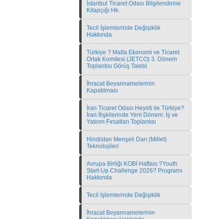
İstanbul Ticaret Odası Bilgilendirme
Kitapçığı Hk.
Tecil İşlemlerinde Değişiklik
Hakkında
Türkiye ? Malta Ekonomi ve Ticaret
Ortak Komitesi (JETCO) 3. Dönem
Toplantısı Görüş Talebi
İhracat Beyannamelerinin
Kapatılması
İran Ticaret Odası Heyeti ile Türkiye?
İran İlişkilerinde Yeni Dönem: İş ve
Yatırım Fırsatları Toplantısı
Hindistan Menşeli Darı (Millet)
Teknolojileri
Avrupa Birliği KOBİ Haftası ?Youth
Start-Up Challenge 2026? Programı
Hakkında
Tecil İşlemlerinde Değişiklik
İhracat Beyannamelerinin