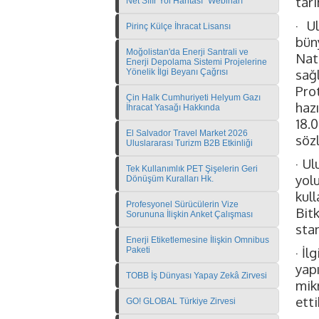
tari
Net Sıfır Yol Haritası" Webinarı
· U
Pirinç Külçe İhracat Lisansı
bün
Moğolistan'da Enerji Santrali ve
Nat
Enerji Depolama Sistemi Projelerine
sağ
Yönelik İlgi Beyanı Çağrısı
Pro
Çin Halk Cumhuriyeti Helyum Gazı
haz
İhracat Yasağı Hakkında
18.
El Salvador Travel Market 2026
söz
Uluslararası Turizm B2B Etkinliği
· U
Tek Kullanımlık PET Şişelerin Geri
yol
Dönüşüm Kuralları Hk.
kul
Profesyonel Sürücülerin Vize
Bit
Sorununa İlişkin Anket Çalışması
stan
Enerji Etiketlemesine İlişkin Omnibus
· İl
Paketi
yap
TOBB İş Dünyası Yapay Zekâ Zirvesi
mik
etti
GO! GLOBAL Türkiye Zirvesi