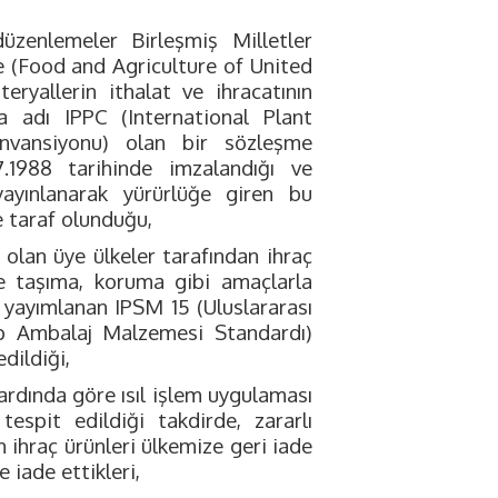
düzenlemeler Birleşmiş Milletler
e (Food and Agriculture of United
ryallerin ithalat ve ihracatının
ısa adı IPPC (International Plant
onvansiyonu) olan bir sözleşme
7.1988 tarihinde imzalandığı ve
ayınlanarak yürürlüğe giren bu
 taraf olunduğu,
 olan üye ülkeler tarafından ihraç
te taşıma, koruma gibi amaçlarla
 yayımlanan IPSM 15 (Uluslararası
ap Ambalaj Malzemesi Standardı)
dildiği,
ndardında göre ısıl işlem uygulaması
espit edildiği takdirde, zararlı
ihraç ürünleri ülkemize geri iade
 iade ettikleri,