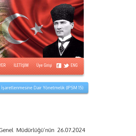
YER
İLETİŞİM
Üye Girişi
ENG
 İşaretlenmesine Dair Yönetmelik (IPSM 15)
 Genel Müdürlüğü’nün 26.07.2024