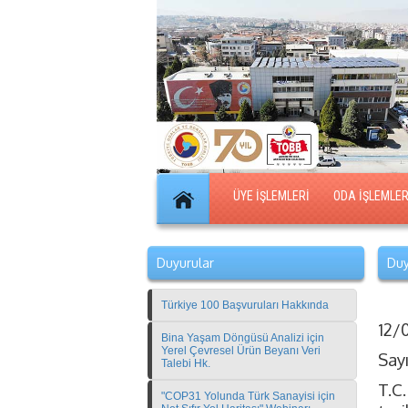
ÜYE İŞLEMLERİ
ODA İŞLEMLER
Duyurular
Duy
Türkiye 100 Başvuruları Hakkında
12/
Bina Yaşam Döngüsü Analizi için
Yerel Çevresel Ürün Beyanı Veri
Say
Talebi Hk.
T.C
"COP31 Yolunda Türk Sanayisi için