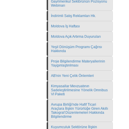
Gayrimenkul Sektörünün Pozisyonu
Webinarı
İndirimli Satış Reklamları Hk.
Moldova İş Haftası
Moldova Açık Artırma Duyuruları
Yeşil Dönüşüm Programı Çağrısı
Hakkında
Proje Bilgilendirme Materyallerinin
Yaygınlaştırılması
AB'nin Yeni Çelik Önlemleri
Kimyasallar Mevzuatının
Sadeleştirilmesine Yönelik Omnibus
VI Paketi
Avrupa Birliği'nde Hafif Ticari
Araçlara İlişkin Yürürlüğe Giren Akıllı
Takograf Düzenlemeleri Hakkında
Bilgilendirme
Kuyumculuk Sektörüne İlişkin