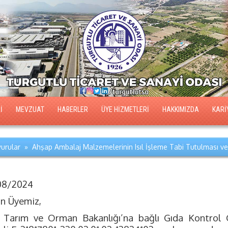
İ
MEVZUAT
HABERLER
ÜYE HİZMETLERİ
HAKKIMIZDA
KARİ
urular » Ahşap Ambalaj Malzemelerinin Isıl İşleme Tabi Tutulması ve
08/2024
ın Üyemiz,
. Tarım ve Orman Bakanlığı’na bağlı Gıda Kontrol