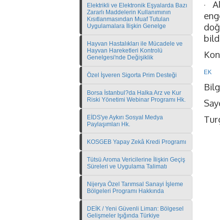
· A
Elektrikli ve Elektronik Eşyalarda Bazı
Zararlı Maddelerin Kullanımının
eng
Kısıtlanmasından Muaf Tutulan
doğ
Uygulamalara İlişkin Genelge
bild
Hayvan Hastalıkları ile Mücadele ve
Hayvan Hareketleri Kontrolü
Konu
Genelgesi'nde Değişiklik
EK
Özel İşveren Sigorta Prim Desteği
Bilg
Borsa İstanbul?da Halka Arz ve Kur
Riski Yönetimi Webinar Programı Hk.
Sayg
Tur
EİDS'ye Aykırı Sosyal Medya
Paylaşımları Hk.
KOSGEB Yapay Zekâ Kredi Programı
Tütsü Aroma Vericilerine İlişkin Geçiş
Süreleri ve Uygulama Talimatı
Nijerya Özel Tarımsal Sanayi İşleme
Bölgeleri Programı Hakkında
DEİK / Yeni Güvenli Liman: Bölgesel
Gelişmeler Işığında Türkiye