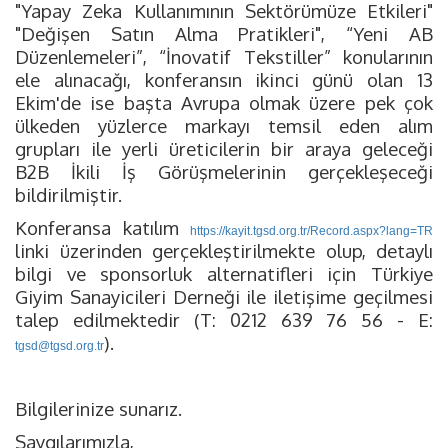
"Yapay Zeka Kullanımının Sektörümüze Etkileri"
"Değişen Satın Alma Pratikleri", “Yeni AB
Düzenlemeleri”, “İnovatif Tekstiller” konularının
ele alınacağı, konferansın ikinci günü olan 13
Ekim'de ise başta Avrupa olmak üzere pek çok
ülkeden yüzlerce markayı temsil eden alım
grupları ile yerli üreticilerin bir araya geleceği
B2B İkili İş Görüşmelerinin gerçekleşeceği
bildirilmiştir.
Konferansa katılım
https://kayit.tgsd.org.tr/Record.aspx?lang=TR
linki üzerinden gerçekleştirilmekte olup, detaylı
bilgi ve sponsorluk alternatifleri için Türkiye
Giyim Sanayicileri Derneği ile iletişime geçilmesi
talep edilmektedir (T: 0212 639 76 56 - E:
).
tgsd@tgsd.org.tr
Bilgilerinize sunarız.
Saygılarımızla,