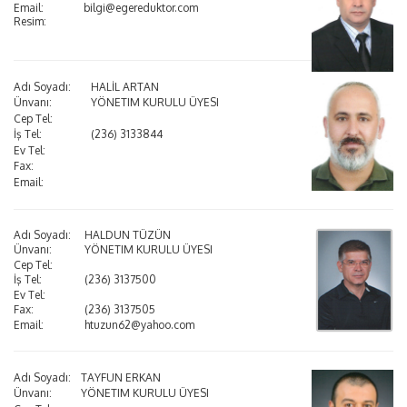
Email:
bilgi@egereduktor.com
Resim:
Adı Soyadı:
HALİL ARTAN
Ünvanı:
YÖNETIM KURULU ÜYESI
Cep Tel:
İş Tel:
(236) 3133844
Ev Tel:
Fax:
Email:
Adı Soyadı:
HALDUN TÜZÜN
Ünvanı:
YÖNETIM KURULU ÜYESI
Cep Tel:
İş Tel:
(236) 3137500
Ev Tel:
Fax:
(236) 3137505
Email:
htuzun62@yahoo.com
Adı Soyadı:
TAYFUN ERKAN
Ünvanı:
YÖNETIM KURULU ÜYESI