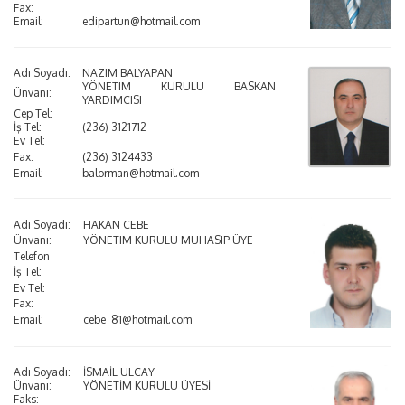
Fax:
Email:
edipartun@hotmail.com
Adı Soyadı:
NAZIM BALYAPAN
YÖNETIM KURULU BASKAN
Ünvanı:
YARDIMCISI
Cep Tel:
İş Tel:
(236) 3121712
Ev Tel:
Fax:
(236) 3124433
Email:
balorman@hotmail.com
Adı Soyadı:
HAKAN CEBE
Ünvanı:
YÖNETIM KURULU MUHASIP ÜYE
Telefon
İş Tel:
Ev Tel:
Fax:
Email:
cebe_81@hotmail.com
Adı Soyadı:
İSMAİL ULCAY
Ünvanı:
YÖNETİM KURULU ÜYESİ
Faks: