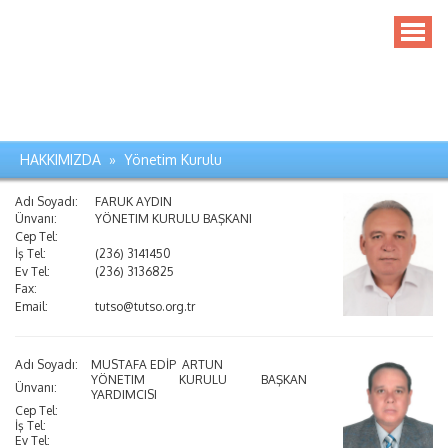
HAKKIMIZDA » Yönetim Kurulu
Adı Soyadı:
FARUK AYDIN
Ünvanı:
YÖNETIM KURULU BAŞKANI
Cep Tel:
İş Tel:
(236) 3141450
Ev Tel:
(236) 3136825
Fax:
Email:
tutso@tutso.org.tr
Adı Soyadı:
MUSTAFA EDİP ARTUN
YÖNETIM KURULU BAŞKAN
Ünvanı:
YARDIMCISI
Cep Tel:
İş Tel:
Ev Tel: