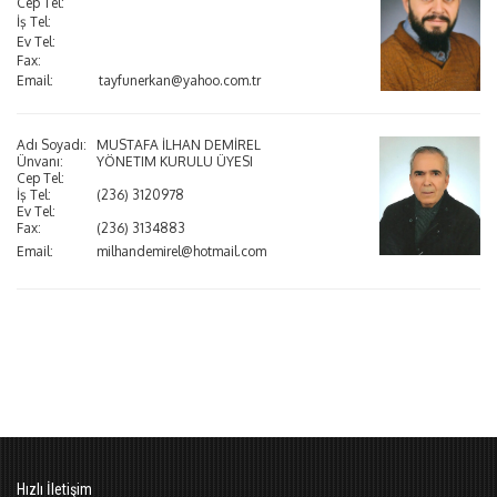
Cep Tel:
İş Tel:
Ev Tel:
Fax:
Email:
tayfunerkan@yahoo.com.tr
Adı Soyadı:
MUSTAFA İLHAN DEMİREL
Ünvanı:
YÖNETIM KURULU ÜYESI
Cep Tel:
İş Tel:
(236) 3120978
Ev Tel:
Fax:
(236) 3134883
Email:
milhandemirel@hotmail.com
Hızlı İletişim