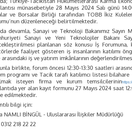
ıda; Türkiye-Tacikistan Hükümetlerarası Karma Eko
lantısı münasebetiyle 28 Mayıs 2024 Salı günü 14:00
lar ve Borsalar Birliği tarafından TOBB İkiz Kulele
umu’nun düzenleneceği belirtilmektedir.
ıda devamla, Sanayi ve Teknoloji Bakanımız Sayın M
huriyeti Sanayi ve Yeni Teknolojiler Bakanı Sayın
çekleştirilmesi planlanan söz konusu İş Forumuna, k
törlerde faaliyet gösteren iş insanlarının katılımı ö
 arasındaki iş ve yatırım imkânlarının değerlendirilmes
nla birlikte, forum öncesi 12:30-13:30 saatleri arasın
m programı ve Tacik tarafı katılımcı listesi bilahare 
ılmak isteyen firma ve kurum temsilcilerinin
https:
lantıda yer alan kayıt formunu 27 Mayıs 2024 saat 12:
e edilmektedir.
ntılı bilgi için:
a NAMLI BİNGÜL - Uluslararası İlişkiler Müdürlüğü
 0312 218 22 22