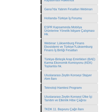
Kapatılması Hakkında
Gana?da Yatırım Fırsatları Webinarı
Hollanda-Türkiye İş Forumu
ESPR Kapsamında Mobilya
Ürünlerine Yönelik İstişare Çalışması
Hk.
Webinar: Lüksemburg Finans
Ekosistemi ve Türkiye?Lüksemburg
Finans İş Birliği Fırsatları
Türkiye-Birleşik Arap Emirlikleri (BAE)
Karma Ekonomik Komisyonu (KEK)
Toplantısı hk.
Uluslararası Zeytin Konseyi Stajyer
Alım İlanı
Teknoloji Hamlesi Programı
Uluslararası Zeytin Konseyi Ülke İçi
Tanıtım ve Etkinlik Hibe Çağrısı
TKDK 11. Başvuru Çağrı İlanı