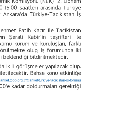
nomik Komisyonu (KEK) 12. Dönem
-15:00 saatleri arasında Türkiye
r Ankara'da Türkiye-Tacikistan İş
ehmet Fatih Kacır ile Tacikistan
 Şerali Kabir'in teşrifleri ile
amu kurum ve kuruluşları, farklı
ngörülmekte olup, iş forumunda iki
i beklendiği bildirilmektedir.
da ikili görüşmeler yapılacak olup,
iletilecektir. Bahse konu etkinliğe
//anket.tobb.org.tr/#/anket/turkiye-tacikistan-is-forumu
00'e kadar doldurmaları gerektiği