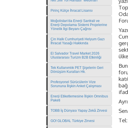
yaz
Net Sıfır Yol Haritası" Webinarı
Top
Pirinç Külçe İhracat Lisansı
Oda
For
Moğolistan'da Enerji Santrali ve
Enerji Depolama Sistemi Projelerine
Yaz
Yönelik İlgi Beyanı Çağrısı
Cum
Çin Halk Cumhuriyeti Helyum Gazı
ger
İhracat Yasağı Hakkında
sek
El Salvador Travel Market 2026
ülke
Uluslararası Turizm B2B Etkinliği
Bunu
Tek Kullanımlık PET Şişelerin Geri
foru
Dönüşüm Kuralları Hk.
kat
Profesyonel Sürücülerin Vize
bağ
Sorununa İlişkin Anket Çalışması
ifad
Enerji Etiketlemesine İlişkin Omnibus
Ayrı
Paketi
Sen
TOBB İş Dünyası Yapay Zekâ Zirvesi
Tel:
GO! GLOBAL Türkiye Zirvesi