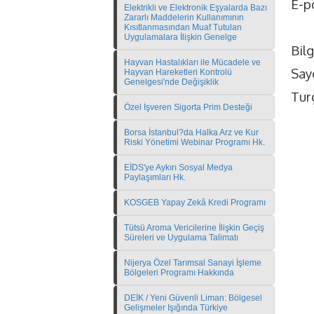
E-p
Elektrikli ve Elektronik Eşyalarda Bazı
Zararlı Maddelerin Kullanımının
Kısıtlanmasından Muaf Tutulan
Uygulamalara İlişkin Genelge
Bilg
Hayvan Hastalıkları ile Mücadele ve
Sayg
Hayvan Hareketleri Kontrolü
Genelgesi'nde Değişiklik
Tur
Özel İşveren Sigorta Prim Desteği
Borsa İstanbul?da Halka Arz ve Kur
Riski Yönetimi Webinar Programı Hk.
EİDS'ye Aykırı Sosyal Medya
Paylaşımları Hk.
KOSGEB Yapay Zekâ Kredi Programı
Tütsü Aroma Vericilerine İlişkin Geçiş
Süreleri ve Uygulama Talimatı
Nijerya Özel Tarımsal Sanayi İşleme
Bölgeleri Programı Hakkında
DEİK / Yeni Güvenli Liman: Bölgesel
Gelişmeler Işığında Türkiye