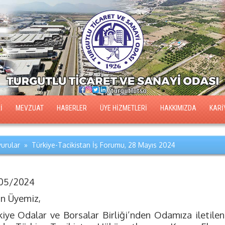
İ
MEVZUAT
HABERLER
ÜYE HİZMETLERİ
HAKKIMIZDA
KARİ
urular » Türkiye-Tacikistan İş Forumu, 28 Mayıs 2024
05/2024
ın Üyemiz,
kiye Odalar ve Borsalar Birliği’nden Odamıza iletilen 