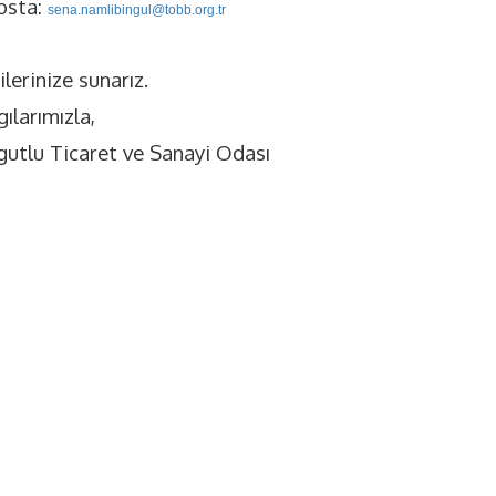
osta:
sena.namlibingul@tobb.org.tr
ilerinize sunarız.
ılarımızla,
gutlu Ticaret ve Sanayi Odası