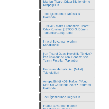
İstanbul Ticaret Odası Bilgilendirme
Kitapçığı Hk.
Tecil İşlemlerinde Değişiklik
Hakkında
Türkiye ? Malta Ekonomi ve Ticaret
Ortak Komitesi (JETCO) 3. Dönem
Toplantısı Görüş Talebi
İhracat Beyannamelerinin
Kapatılması
İran Ticaret Odası Heyeti ile Türkiye?
İran İlişkilerinde Yeni Dönem: İş ve
Yatırım Fırsatları Toplantısı
Hindistan Menşeli Darı (Millet)
Teknolojileri
Avrupa Birliği KOBİ Haftası ?Youth
Start-Up Challenge 2026? Programı
Hakkında
Tecil İşlemlerinde Değişiklik
İhracat Beyannamelerinin