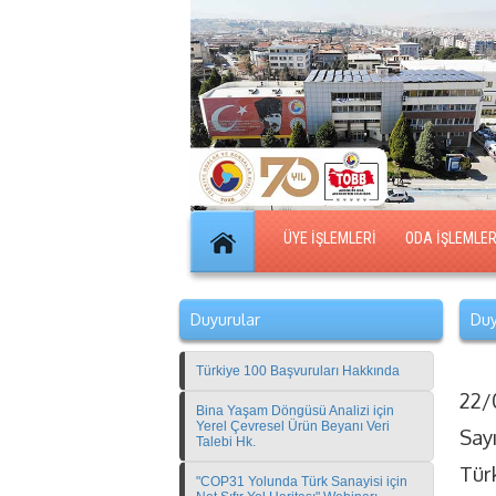
ÜYE İŞLEMLERİ
ODA İŞLEMLER
Duyurular
Duy
Türkiye 100 Başvuruları Hakkında
22/
Bina Yaşam Döngüsü Analizi için
Yerel Çevresel Ürün Beyanı Veri
Say
Talebi Hk.
Tür
"COP31 Yolunda Türk Sanayisi için