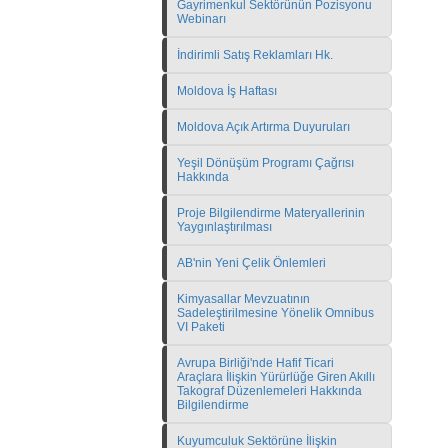
Gayrimenkul Sektörünün Pozisyonu
Webinarı
İndirimli Satış Reklamları Hk.
Moldova İş Haftası
Moldova Açık Artırma Duyuruları
Yeşil Dönüşüm Programı Çağrısı
Hakkında
Proje Bilgilendirme Materyallerinin
Yaygınlaştırılması
AB'nin Yeni Çelik Önlemleri
Kimyasallar Mevzuatının
Sadeleştirilmesine Yönelik Omnibus
VI Paketi
Avrupa Birliği'nde Hafif Ticari
Araçlara İlişkin Yürürlüğe Giren Akıllı
Takograf Düzenlemeleri Hakkında
Bilgilendirme
Kuyumculuk Sektörüne İlişkin