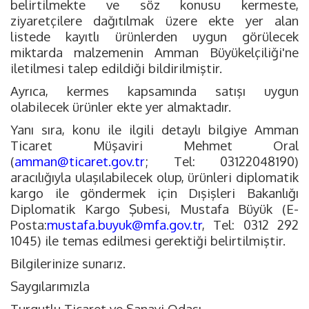
belirtilmekte ve söz konusu kermeste,
ziyaretçilere dağıtılmak üzere ekte yer alan
listede kayıtlı ürünlerden uygun görülecek
miktarda malzemenin Amman Büyükelçiliği'ne
iletilmesi talep edildiği bildirilmiştir.
Ayrıca, kermes kapsamında satışı uygun
olabilecek ürünler ekte yer almaktadır.
Yanı sıra, konu ile ilgili detaylı bilgiye Amman
Ticaret Müşaviri Mehmet Oral
(
amman@ticaret.gov.tr
; Tel: 03122048190)
aracılığıyla ulaşılabilecek olup, ürünleri diplomatik
kargo ile göndermek için Dışişleri Bakanlığı
Diplomatik Kargo Şubesi, Mustafa Büyük (E-
Posta:
mustafa.buyuk@mfa.gov.tr
, Tel: 0312 292
1045) ile temas edilmesi gerektiği belirtilmiştir.
Bilgilerinize sunarız.
Saygılarımızla
Turgutlu Ticaret ve Sanayi Odası