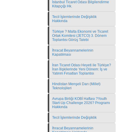
İstanbul Ticaret Odası Bilgilendirme
Kitapçığı Hk.
Tecil İşlemlerinde Değişiklik
Hakkında
Türkiye ? Malta Ekonomi ve Ticaret
Ortak Komitesi (JETCO) 3. Dönem
Toplantısı Görüş Talebi
İhracat Beyannamelerinin
Kapatılması
İran Ticaret Odası Heyeti ile Türkiye?
İran İlişkilerinde Yeni Dönem: İş ve
Yatırım Fırsatları Toplantısı
Hindistan Menşeli Darı (Millet)
Teknolojileri
Avrupa Birliği KOBİ Haftası ?Youth
Start-Up Challenge 2026? Programı
Hakkında
Tecil İşlemlerinde Değişiklik
İhracat Beyannamelerinin