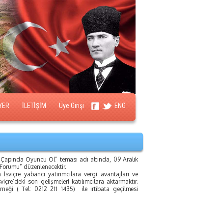
YER
İLETİŞİM
Üye Girişi
ENG
a Çapında Oyuncu Ol” teması adı altında, 09 Aralık
 Forumu” düzenlenecektir.
İsviçre yabancı yatırımcılara vergi avantajları ve
çre‘deki son gelişmeleri katılımcılara aktarmaktır.
rneği ( Tel: 0212 211 1435) ile irtibata geçilmesi