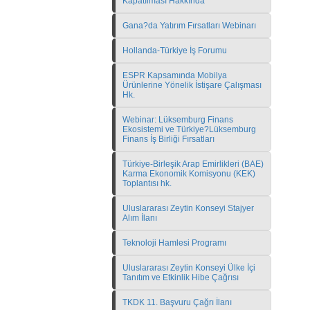
Kapatılması Hakkında
Gana?da Yatırım Fırsatları Webinarı
Hollanda-Türkiye İş Forumu
ESPR Kapsamında Mobilya
Ürünlerine Yönelik İstişare Çalışması
Hk.
Webinar: Lüksemburg Finans
Ekosistemi ve Türkiye?Lüksemburg
Finans İş Birliği Fırsatları
Türkiye-Birleşik Arap Emirlikleri (BAE)
Karma Ekonomik Komisyonu (KEK)
Toplantısı hk.
Uluslararası Zeytin Konseyi Stajyer
Alım İlanı
Teknoloji Hamlesi Programı
Uluslararası Zeytin Konseyi Ülke İçi
Tanıtım ve Etkinlik Hibe Çağrısı
TKDK 11. Başvuru Çağrı İlanı