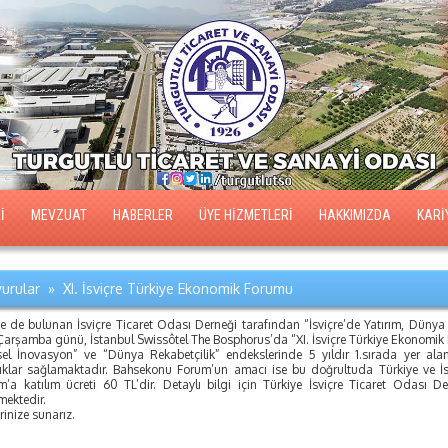
İ
MEVZUAT
HABERLER
ÜYE HİZMETLERİ
HAKKIMIZDA
KARİ
urular » XI. İsviçre Türkiye Ekonomik Forumu
ye de bulunan İsviçre Ticaret Odası Derneği tarafından “İsviçre’de Yatırım, Düny
Çarşamba günü, İstanbul Swissôtel The Bosphorus’da “XI. İsviçre Türkiye Ekonomik
sel İnovasyon” ve “Dünya Rekabetçilik” endekslerinde 5 yıldır 1.sırada yer alan 
lıklar sağlamaktadır. Bahsekonu Forum’un amacı ise bu doğrultuda Türkiye ve İsvi
’a katılım ücreti 60 TL’dir. Detaylı bilgi için Türkiye İsviçre Ticaret Odası De
mektedir.
erinize sunarız.