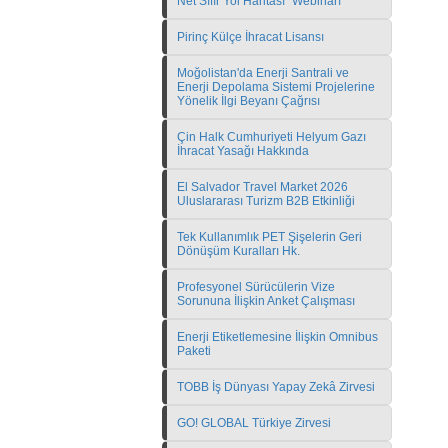
Net Sıfır Yol Haritası" Webinarı
Pirinç Külçe İhracat Lisansı
Moğolistan'da Enerji Santrali ve
Enerji Depolama Sistemi Projelerine
Yönelik İlgi Beyanı Çağrısı
Çin Halk Cumhuriyeti Helyum Gazı
İhracat Yasağı Hakkında
El Salvador Travel Market 2026
Uluslararası Turizm B2B Etkinliği
Tek Kullanımlık PET Şişelerin Geri
Dönüşüm Kuralları Hk.
Profesyonel Sürücülerin Vize
Sorununa İlişkin Anket Çalışması
Enerji Etiketlemesine İlişkin Omnibus
Paketi
TOBB İş Dünyası Yapay Zekâ Zirvesi
GO! GLOBAL Türkiye Zirvesi