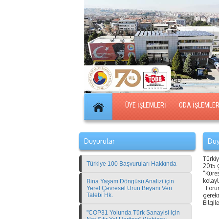
ÜYE İŞLEMLERİ
ODA İŞLEMLER
Duyurular
Duy
Türki
Türkiye 100 Başvuruları Hakkında
2015 
“Küre
kolay
Bina Yaşam Döngüsü Analizi için
Forum
Yerel Çevresel Ürün Beyanı Veri
Talebi Hk.
gerek
Bilgil
"COP31 Yolunda Türk Sanayisi için