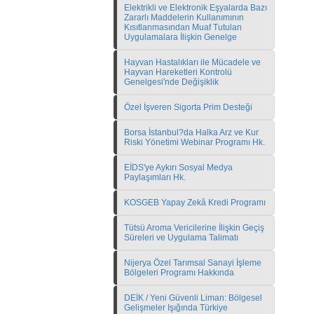
Elektrikli ve Elektronik Eşyalarda Bazı
Zararlı Maddelerin Kullanımının
Kısıtlanmasından Muaf Tutulan
Uygulamalara İlişkin Genelge
Hayvan Hastalıkları ile Mücadele ve
Hayvan Hareketleri Kontrolü
Genelgesi'nde Değişiklik
Özel İşveren Sigorta Prim Desteği
Borsa İstanbul?da Halka Arz ve Kur
Riski Yönetimi Webinar Programı Hk.
EİDS'ye Aykırı Sosyal Medya
Paylaşımları Hk.
KOSGEB Yapay Zekâ Kredi Programı
Tütsü Aroma Vericilerine İlişkin Geçiş
Süreleri ve Uygulama Talimatı
Nijerya Özel Tarımsal Sanayi İşleme
Bölgeleri Programı Hakkında
DEİK / Yeni Güvenli Liman: Bölgesel
Gelişmeler Işığında Türkiye