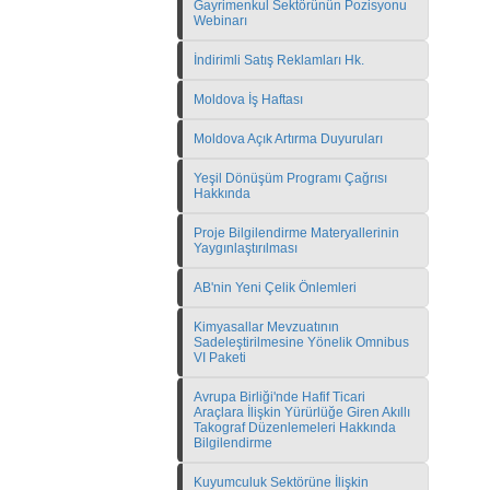
Gayrimenkul Sektörünün Pozisyonu
Webinarı
İndirimli Satış Reklamları Hk.
Moldova İş Haftası
Moldova Açık Artırma Duyuruları
Yeşil Dönüşüm Programı Çağrısı
Hakkında
Proje Bilgilendirme Materyallerinin
Yaygınlaştırılması
AB'nin Yeni Çelik Önlemleri
Kimyasallar Mevzuatının
Sadeleştirilmesine Yönelik Omnibus
VI Paketi
Avrupa Birliği'nde Hafif Ticari
Araçlara İlişkin Yürürlüğe Giren Akıllı
Takograf Düzenlemeleri Hakkında
Bilgilendirme
Kuyumculuk Sektörüne İlişkin