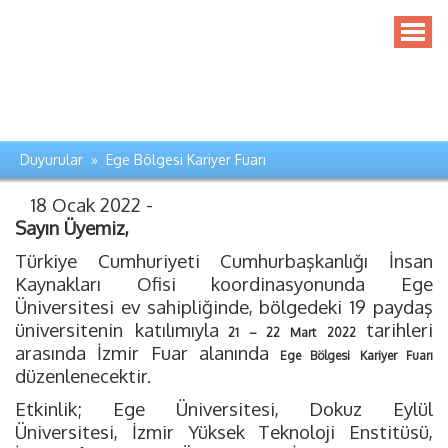
Duyurular » Ege Bölgesi Kariyer Fuarı
18 Ocak 2022 -
Sayın Üyemiz,
Türkiye Cumhuriyeti Cumhurbaşkanlığı İnsan
Kaynakları Ofisi koordinasyonunda Ege
Üniversitesi ev sahipliğinde, bölgedeki 19 paydaş
üniversitenin katılımıyla
tarihleri
21 – 22 Mart
2022
arasında İzmir Fuar alanında
Ege Bölgesi Kariyer Fuarı
düzenlenecektir.
Etkinlik; Ege Üniversitesi, Dokuz Eylül
Üniversitesi, İzmir Yüksek Teknoloji Enstitüsü,