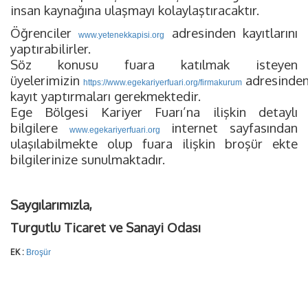
insan kaynağına ulaşmayı kolaylaştıracaktır.
Öğrenciler
adresinden kayıtlarını
www.yetenekkapisi.org
yaptırabilirler.
Söz konusu fuara katılmak isteyen
üyelerimizin
adresinde
https://www.egekariyerfuari.org/firmakurum
kayıt yaptırmaları gerekmektedir.
Ege Bölgesi Kariyer Fuarı’na ilişkin detaylı
bilgilere
internet sayfasından
www.egekariyerfuari.org
ulaşılabilmekte olup fuara ilişkin broşür ekte
bilgilerinize sunulmaktadır.
Saygılarımızla,
Turgutlu Ticaret ve Sanayi Odası
EK :
Broşür