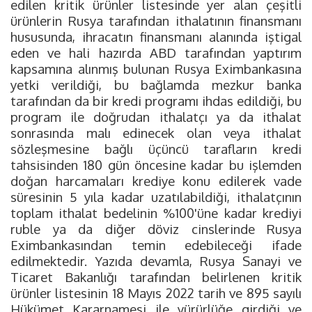
edilen kritik ürünler listesinde yer alan çeşitli
ürünlerin Rusya tarafından ithalatının finansmanı
hususunda, ihracatın finansmanı alanında iştigal
eden ve hali hazırda ABD tarafından yaptırım
kapsamına alınmış bulunan Rusya Eximbankasına
yetki verildiği, bu bağlamda mezkur banka
tarafından da bir kredi programı ihdas edildiği, bu
program ile doğrudan ithalatçı ya da ithalat
sonrasında malı edinecek olan veya ithalat
sözleşmesine bağlı üçüncü tarafların kredi
tahsisinden 180 gün öncesine kadar bu işlemden
doğan harcamaları krediye konu edilerek vade
süresinin 5 yıla kadar uzatılabildiği, ithalatçının
toplam ithalat bedelinin %100'üne kadar krediyi
ruble ya da diğer döviz cinslerinde Rusya
Eximbankasından temin edebileceği ifade
edilmektedir. Yazıda devamla, Rusya Sanayi ve
Ticaret Bakanlığı tarafından belirlenen kritik
ürünler listesinin 18 Mayıs 2022 tarih ve 895 sayılı
Hükümet Kararnamesi ile yürürlüğe girdiği ve