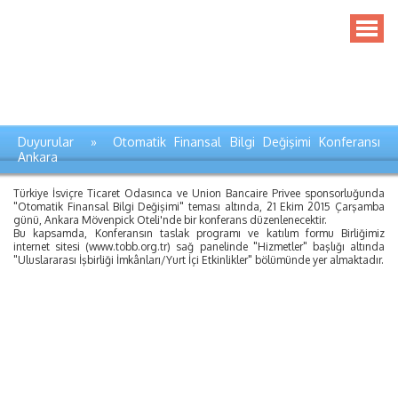
Duyurular » Otomatik Finansal Bilgi Değişimi Konferansı
Ankara
Türkiye İsviçre Ticaret Odasınca ve Union Bancaire Privee sponsorluğunda
"Otomatik Finansal Bilgi Değişimi" teması altında, 21 Ekim 2015 Çarşamba
günü, Ankara Mövenpick Oteli'nde bir konferans düzenlenecektir.
Bu kapsamda, Konferansın taslak programı ve katılım formu Birliğimiz
internet sitesi (www.tobb.org.tr) sağ panelinde "Hizmetler" başlığı altında
"Uluslararası İşbirliği İmkânları/Yurt İçi Etkinlikler" bölümünde yer almaktadır.