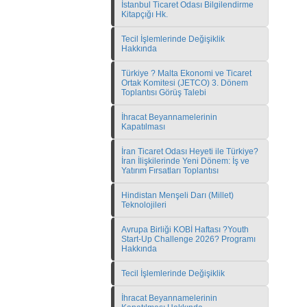
İstanbul Ticaret Odası Bilgilendirme
Kitapçığı Hk.
Tecil İşlemlerinde Değişiklik
Hakkında
Türkiye ? Malta Ekonomi ve Ticaret
Ortak Komitesi (JETCO) 3. Dönem
Toplantısı Görüş Talebi
İhracat Beyannamelerinin
Kapatılması
İran Ticaret Odası Heyeti ile Türkiye?
İran İlişkilerinde Yeni Dönem: İş ve
Yatırım Fırsatları Toplantısı
Hindistan Menşeli Darı (Millet)
Teknolojileri
Avrupa Birliği KOBİ Haftası ?Youth
Start-Up Challenge 2026? Programı
Hakkında
Tecil İşlemlerinde Değişiklik
İhracat Beyannamelerinin