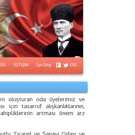
YER
İLETİŞİM
Üye Girişi
ENG
ni oluşturan oda üyelerimiz ve
ı için tasarruf alışkanlıklarının,
sahipliklerinin artması önem arz
gutlu Ticaret ve Sanayi Odası ve