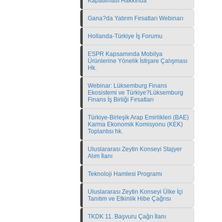
Kapatılması Hakkında
Gana?da Yatırım Fırsatları Webinarı
Hollanda-Türkiye İş Forumu
ESPR Kapsamında Mobilya
Ürünlerine Yönelik İstişare Çalışması
Hk.
Webinar: Lüksemburg Finans
Ekosistemi ve Türkiye?Lüksemburg
Finans İş Birliği Fırsatları
Türkiye-Birleşik Arap Emirlikleri (BAE)
Karma Ekonomik Komisyonu (KEK)
Toplantısı hk.
Uluslararası Zeytin Konseyi Stajyer
Alım İlanı
Teknoloji Hamlesi Programı
Uluslararası Zeytin Konseyi Ülke İçi
Tanıtım ve Etkinlik Hibe Çağrısı
TKDK 11. Başvuru Çağrı İlanı