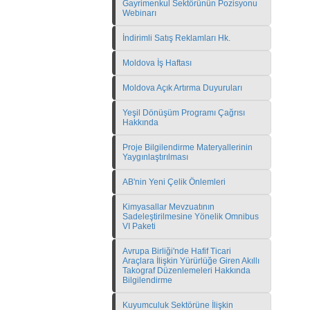
Gayrimenkul Sektörünün Pozisyonu
Webinarı
İndirimli Satış Reklamları Hk.
Moldova İş Haftası
Moldova Açık Artırma Duyuruları
Yeşil Dönüşüm Programı Çağrısı
Hakkında
Proje Bilgilendirme Materyallerinin
Yaygınlaştırılması
AB'nin Yeni Çelik Önlemleri
Kimyasallar Mevzuatının
Sadeleştirilmesine Yönelik Omnibus
VI Paketi
Avrupa Birliği'nde Hafif Ticari
Araçlara İlişkin Yürürlüğe Giren Akıllı
Takograf Düzenlemeleri Hakkında
Bilgilendirme
Kuyumculuk Sektörüne İlişkin