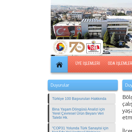
ÜYE İŞLEMLERİ
ODA İŞLEMLER
Duyurular
Duy
Böl
Türkiye 100 Başvuruları Hakkında
çal
yaş
Bina Yaşam Döngüsü Analizi için
Yerel Çevresel Ürün Beyanı Veri
etm
Talebi Hk.
"COP31 Yolunda Türk Sanayisi için
İlç