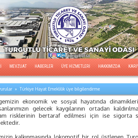
İ
MEVZUAT
HABERLER
ÜYE HİZMETLERİ
HAKKIMIZDA
KARİ
urular » Türkiye Hayat Emeklilik üye bilgilendirme
gemizin ekonomik ve sosyal hayatında dinamikleri
ışanlarımızın gelecek kaygılarının ortadan kaldırılmas
am risklerinin bertaraf edilmesi için ise sigorta 
ektedir.
emizin kalkınmasında lokomotif bir rol üstlenen Tur