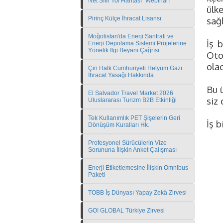
Net Sıfır Yol Haritası" Webinarı
ülk
Pirinç Külçe İhracat Lisansı
sağ
Moğolistan'da Enerji Santrali ve
İş b
Enerji Depolama Sistemi Projelerine
Yönelik İlgi Beyanı Çağrısı
Oto
olac
Çin Halk Cumhuriyeti Helyum Gazı
İhracat Yasağı Hakkında
Bu ü
El Salvador Travel Market 2026
siz 
Uluslararası Turizm B2B Etkinliği
Tek Kullanımlık PET Şişelerin Geri
İş b
Dönüşüm Kuralları Hk.
Profesyonel Sürücülerin Vize
Sorununa İlişkin Anket Çalışması
Enerji Etiketlemesine İlişkin Omnibus
Paketi
TOBB İş Dünyası Yapay Zekâ Zirvesi
GO! GLOBAL Türkiye Zirvesi