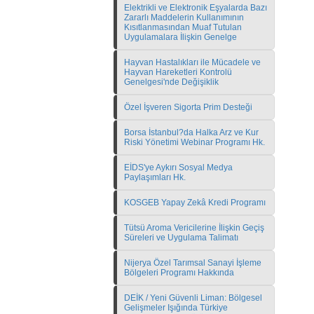
Elektrikli ve Elektronik Eşyalarda Bazı
Zararlı Maddelerin Kullanımının
Kısıtlanmasından Muaf Tutulan
Uygulamalara İlişkin Genelge
Hayvan Hastalıkları ile Mücadele ve
Hayvan Hareketleri Kontrolü
Genelgesi'nde Değişiklik
Özel İşveren Sigorta Prim Desteği
Borsa İstanbul?da Halka Arz ve Kur
Riski Yönetimi Webinar Programı Hk.
EİDS'ye Aykırı Sosyal Medya
Paylaşımları Hk.
KOSGEB Yapay Zekâ Kredi Programı
Tütsü Aroma Vericilerine İlişkin Geçiş
Süreleri ve Uygulama Talimatı
Nijerya Özel Tarımsal Sanayi İşleme
Bölgeleri Programı Hakkında
DEİK / Yeni Güvenli Liman: Bölgesel
Gelişmeler Işığında Türkiye