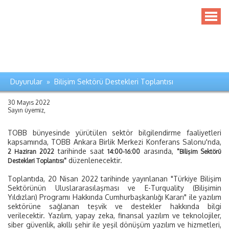
Duyurular » Bilişim Sektörü Destekleri Toplantısı
30 Mayıs 2022
Sayın üyemiz,
TOBB bünyesinde yürütülen sektör bilgilendirme faaliyetleri
kapsamında, TOBB Ankara Birlik Merkezi Konferans Salonu'nda,
tarihinde saat
arasında,
2 Haziran 2022
14:00-16:00
"Bilişim Sektörü
düzenlenecektir.
Destekleri Toplantısı"
Toplantıda, 20 Nisan 2022 tarihinde yayınlanan "Türkiye Bilişim
Sektörünün Uluslararasılaşması ve E-Turquality (Bilişimin
Yıldızları) Programı Hakkında Cumhurbaşkanlığı Kararı" ile yazılım
sektörüne sağlanan teşvik ve destekler hakkında bilgi
verilecektir. Yazılım, yapay zeka, finansal yazılım ve teknolojiler,
siber güvenlik, akıllı şehir ile yeşil dönüşüm yazılım ve hizmetleri,