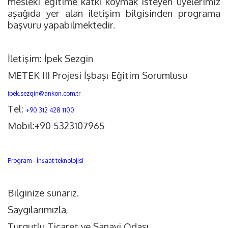
mesleki eğitime katkı koymak isteyen üyelerimiz
aşağıda yer alan iletişim bilgisinden programa
başvuru yapabilmektedir.
İletişim: İpek Sezgin
METEK III Projesi İşbaşı Eğitim Sorumlusu
ipek.sezgin@ankon.com.tr
Tel:
+90 312 428 1100
Mobil:+90 5323107965
Program - İnşaat teknolojisi
Bilginize sunarız.
Saygılarımızla,
Turgutlu Ticaret ve Sanayi Odası