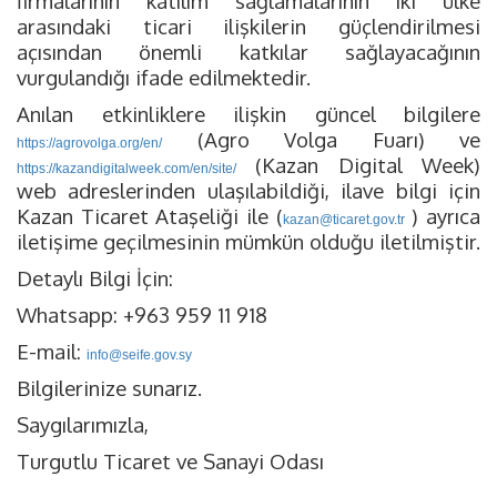
firmalarının katılım sağlamalarının iki ülke
arasındaki ticari ilişkilerin güçlendirilmesi
açısından önemli katkılar sağlayacağının
vurgulandığı ifade edilmektedir.
Anılan etkinliklere ilişkin güncel bilgilere
(Agro Volga Fuarı) ve
https://agrovolga.org/en/
(Kazan Digital Week)
https://kazandigitalweek.com/en/site/
web adreslerinden ulaşılabildiği, ilave bilgi için
Kazan Ticaret Ataşeliği ile (
) ayrıca
kazan@ticaret.gov.tr
iletişime geçilmesinin mümkün olduğu iletilmiştir.
Detaylı Bilgi İçin:
Whatsapp: +963 959 11 918
E-mail:
info@seife.gov.sy
Bilgilerinize sunarız.
Saygılarımızla,
Turgutlu Ticaret ve Sanayi Odası