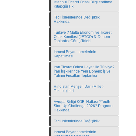
İstanbul Ticaret Odası Bilgilendirme
Kitapçığı Hk.
Tecil İşlemlerinde Değişiklik
Hakkında
Türkiye ? Malta Ekonomi ve Ticaret
Ortak Komitesi (JETCO) 3. Dönem
Toplantısı Görüş Talebi
İhracat Beyannamelerinin
Kapatılması
İran Ticaret Odası Heyeti ile Türkiye?
İran İlişkilerinde Yeni Dönem: İş ve
Yatırım Fırsatları Toplantısı
Hindistan Menşeli Darı (Millet)
Teknolojileri
Avrupa Birliği KOBİ Haftası ?Youth
Start-Up Challenge 2026? Programı
Hakkında
Tecil İşlemlerinde Değişiklik
İhracat Beyannamelerinin