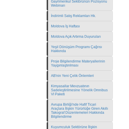
Gayrimenkul Sektörünün Pozisyonu
Webinarı
İndirimli Satış Reklamları Hk.
Moldova İş Haftası
Moldova Açık Artırma Duyuruları
Yeşil Dönüşüm Programı Çağrısı
Hakkında
Proje Bilgilendirme Materyallerinin
Yaygınlaştırılması
AB'nin Yeni Çelik Önlemleri
Kimyasallar Mevzuatının
Sadeleştirilmesine Yönelik Omnibus
VI Paketi
Avrupa Birliği'nde Hafif Ticari
Araçlara İlişkin Yürürlüğe Giren Akıllı
Takograf Düzenlemeleri Hakkında
Bilgilendirme
Kuyumculuk Sektörüne İlişkin