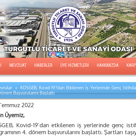
İ
MEVZUAT
HABERLER
ÜYE HİZMETLERİ
HAKKIMIZDA
KARİ
urular » KOSGEB, Kovid-19?dan Etkilenen İş Yerlerinde Genç İstihdam
Dönem Başvurularını Başlattı
Temmuz 2022
ın Üyemiz,
GEB, Kovid-19’dan etkilenen iş yerlerinde genç istih
ramının 4. dönem başvurularını başlattı. Şartları taşı