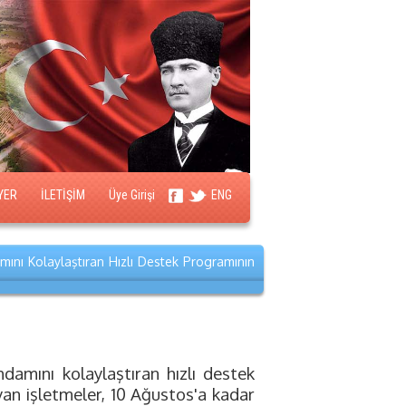
YER
İLETİŞİM
Üye Girişi
ENG
ını Kolaylaştıran Hızlı Destek Programının
damını kolaylaştıran hızlı destek
yan işletmeler, 10 Ağustos'a kadar