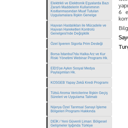
Elektrikli ve Elektronik Eşyalarda Bazı
yap
Zararlı Maddelerin Kullanımının
6 e
Kısıtlanmasından Muaf Tutulan
Uygulamalara İlişkin Genelge
kom
Hayvan Hastalıkları ile Mücadele ve
Bilg
Hayvan Hareketleri Kontrolü
Genelgesi'nde Değişiklik
Sayg
Özel İşveren Sigorta Prim Desteği
Tur
Borsa İstanbul?da Halka Arz ve Kur
Riski Yönetimi Webinar Programı Hk.
EİDS'ye Aykırı Sosyal Medya
Paylaşımları Hk.
KOSGEB Yapay Zekâ Kredi Programı
Tütsü Aroma Vericilerine İlişkin Geçiş
Süreleri ve Uygulama Talimatı
Nijerya Özel Tarımsal Sanayi İşleme
Bölgeleri Programı Hakkında
DEİK / Yeni Güvenli Liman: Bölgesel
Gelişmeler Işığında Türkiye