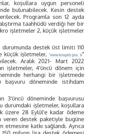
lar, koşullara uygun personeli
nde bulunabilecek. Kesin destek
erilecek. Programla son 12 ayda
alıştırma taahhüdü verdiği her bir
ikro işletmeler 2, küçük işletmeler
ı durumunda destek üst limiti 110
ve küçük işletmeler,
"
"www.kosgeb.gov. tr
ilecek. Aralık 2021- Mart 2022
n işletmeler, 4'üncü dönem için
neminde herhangi bir işletmede
u başvuru döneminde istihdam
nın 3'üncü döneminde başvurusu
u durumdaki işletmeler, koşullara
ak üzere 28 Eylül'e kadar ödeme
an veren destek paketiyle bugüne
am etmesine katkı sağlandı. Ayrıca
 150 milyon lira destek ödemesi