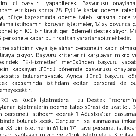
rim içi başvuru yapabilecek. Başvurusu onaylanan
ihdam ettikten sonra 28 Eylül'e kadar ödeme talebi
yı, bütçe kapsamında ödeme talebi sırasına göre v
alama istihdamını koruyan işletmeler, 12 ay boyunca ç
onel için 100 bin liralık geri ödemeli destek alıyor. M
5 personele kadar bu fırsattan yararlanabilmektedir.
etme sahibinin veya işe alınan personelin kadın olmas
liraya çıkıyor. Başvuru kriterlerini karşılayan mikro 
esindeki "E-Hizmetler" menüsünden başvuru yapab
ecini kapsayan 3'üncü dönemde başvurusu onaylana
acaatta bulunamayacak. Ayrıca 3'üncü başvuru dö
tek kapsamında istihdam edilen personel de b
lemeyecektir.
RO ve Küçük İşletmelere Hızlı Destek Programı'
ylanan işletmelerin ödeme talep süresi de uzatıldı. B
n personeli istihdam ederek 1 Ağustos'tan başlam
ebinde bulunabilecek. Gençlerin işe alınmasına imk
ar 33 bin işletmenin 61 bin 171 ilave personel istihd
ihdam sağlayan mikro ve küçük işletmelere 3 milyar