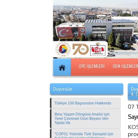
ÜYE İŞLEMLERİ
ODA İŞLEMLER
Duyurular
Duy
4. 
Türkiye 100 Başvuruları Hakkında
07 
Bina Yaşam Döngüsü Analizi için
Say
Yerel Çevresel Ürün Beyanı Veri
Talebi Hk.
KOS
prog
"COP31 Yolunda Türk Sanayisi için