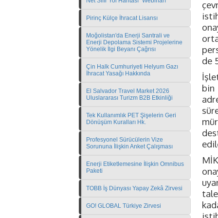
Net Sıfır Yol Haritası" Webinarı
çev
ist
Pirinç Külçe İhracat Lisansı
ona
Moğolistan'da Enerji Santrali ve
ort
Enerji Depolama Sistemi Projelerine
pers
Yönelik İlgi Beyanı Çağrısı
de 
Çin Halk Cumhuriyeti Helyum Gazı
İhracat Yasağı Hakkında
İşl
bin 
El Salvador Travel Market 2026
adr
Uluslararası Turizm B2B Etkinliği
sür
Tek Kullanımlık PET Şişelerin Geri
mür
Dönüşüm Kuralları Hk.
des
Profesyonel Sürücülerin Vize
edi
Sorununa İlişkin Anket Çalışması
MİK
Enerji Etiketlemesine İlişkin Omnibus
ona
Paketi
uya
TOBB İş Dünyası Yapay Zekâ Zirvesi
tal
kad
GO! GLOBAL Türkiye Zirvesi
ist