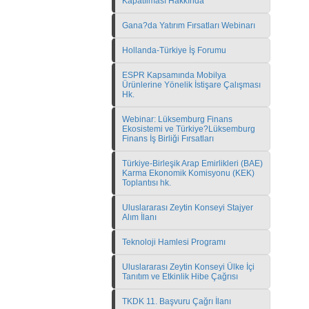
Kapatılması Hakkında
Gana?da Yatırım Fırsatları Webinarı
Hollanda-Türkiye İş Forumu
ESPR Kapsamında Mobilya
Ürünlerine Yönelik İstişare Çalışması
Hk.
Webinar: Lüksemburg Finans
Ekosistemi ve Türkiye?Lüksemburg
Finans İş Birliği Fırsatları
Türkiye-Birleşik Arap Emirlikleri (BAE)
Karma Ekonomik Komisyonu (KEK)
Toplantısı hk.
Uluslararası Zeytin Konseyi Stajyer
Alım İlanı
Teknoloji Hamlesi Programı
Uluslararası Zeytin Konseyi Ülke İçi
Tanıtım ve Etkinlik Hibe Çağrısı
TKDK 11. Başvuru Çağrı İlanı