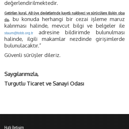
değerlendirilmektedir.
Getirilen kural, AB üye devletlerinde kayıtlı nakliyeci ve sürücülere ilişkin olsa
, bu konuda herhangi bir cezai işleme maruz
da
kalınması halinde, mevcut bilgi ve belgeler ile
adresine bildirimde bulunulması
staum@tobb.org.tr
halinde, ilgili makamlar nezdinde girişimlerde
bulunulacaktır.”
Güvenli sürüşler dileriz.
Saygılarımızla,
Turgutlu Ticaret ve Sanayi Odası
Hızlı İletişim