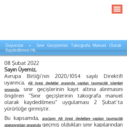
Duyurular » Sınır Geçişlerinin Takografa Manuel Olarak
Kaydedilmesi Hk.
08 Şubat 2022
Sayın Üyemiz,
Avrupa Birliği’nin 2020/1054 sayılı Direktifi
uyarınca,
AB üyesi devletler arasında yapılan taşımacılık işlemleri
, sınır geçişlerinin kayıt altına alınmasını
sırasında
öngören “Sınır geçişlerinin takografa manuel
olarak kaydedilmesi” uygulaması 2 Şubat’ta
yürürlüğe girmiştir.
Bu kapsamda,
araçların AB üyesi devletlere yapılan taşımacılık
geçmiş oldukları sınır kapılarından
operasyonları sırasında