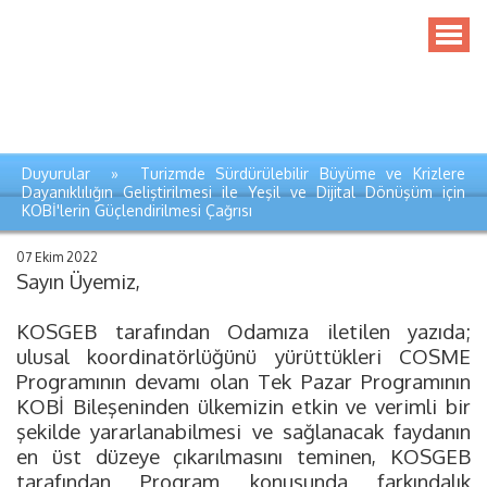
Duyurular » Turizmde Sürdürülebilir Büyüme ve Krizlere
Dayanıklılığın Geliştirilmesi ile Yeşil ve Dijital Dönüşüm için
KOBİ'lerin Güçlendirilmesi Çağrısı
07 Ekim 2022
Sayın Üyemiz,
KOSGEB tarafından Odamıza iletilen yazıda;
ulusal koordinatörlüğünü yürüttükleri COSME
Programının devamı olan Tek Pazar Programının
KOBİ Bileşeninden ülkemizin etkin ve verimli bir
şekilde yararlanabilmesi ve sağlanacak faydanın
en üst düzeye çıkarılmasını teminen, KOSGEB
tarafından Program konusunda farkındalık