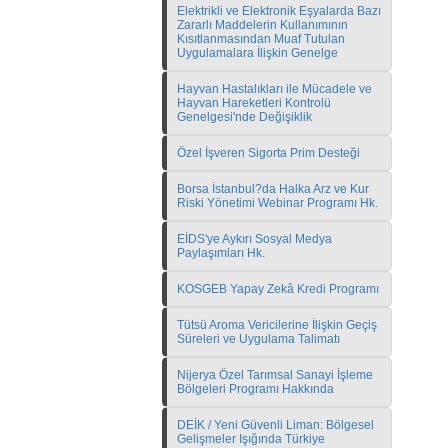
Elektrikli ve Elektronik Eşyalarda Bazı
Zararlı Maddelerin Kullanımının
Kısıtlanmasından Muaf Tutulan
Uygulamalara İlişkin Genelge
Hayvan Hastalıkları ile Mücadele ve
Hayvan Hareketleri Kontrolü
Genelgesi'nde Değişiklik
Özel İşveren Sigorta Prim Desteği
Borsa İstanbul?da Halka Arz ve Kur
Riski Yönetimi Webinar Programı Hk.
EİDS'ye Aykırı Sosyal Medya
Paylaşımları Hk.
KOSGEB Yapay Zekâ Kredi Programı
Tütsü Aroma Vericilerine İlişkin Geçiş
Süreleri ve Uygulama Talimatı
Nijerya Özel Tarımsal Sanayi İşleme
Bölgeleri Programı Hakkında
DEİK / Yeni Güvenli Liman: Bölgesel
Gelişmeler Işığında Türkiye