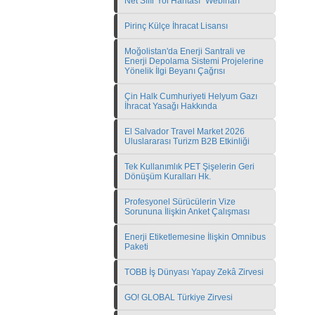
Net Sıfır Yol Haritası" Webinarı
Pirinç Külçe İhracat Lisansı
Moğolistan'da Enerji Santrali ve
Enerji Depolama Sistemi Projelerine
Yönelik İlgi Beyanı Çağrısı
Çin Halk Cumhuriyeti Helyum Gazı
İhracat Yasağı Hakkında
El Salvador Travel Market 2026
Uluslararası Turizm B2B Etkinliği
Tek Kullanımlık PET Şişelerin Geri
Dönüşüm Kuralları Hk.
Profesyonel Sürücülerin Vize
Sorununa İlişkin Anket Çalışması
Enerji Etiketlemesine İlişkin Omnibus
Paketi
TOBB İş Dünyası Yapay Zekâ Zirvesi
GO! GLOBAL Türkiye Zirvesi