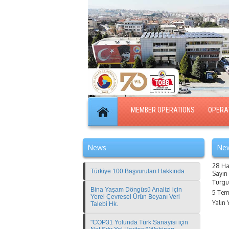
MEMBER OPERATIONS
OPERA
News
New
28 Ha
Türkiye 100 Başvuruları Hakkında
Sayın
Turgut
Bina Yaşam Döngüsü Analizi için
5 Tem
Yerel Çevresel Ürün Beyanı Veri
Yalın 
Talebi Hk.
"COP31 Yolunda Türk Sanayisi için