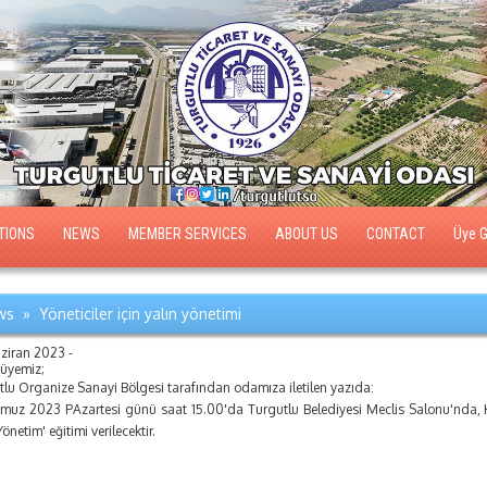
TIONS
NEWS
MEMBER SERVICES
ABOUT US
CONTACT
Üye Gi
s » Yöneticiler için yalın yönetimi
ziran 2023 -
 üyemiz;
lu Organize Sanayi Bölgesi tarafından odamıza iletilen yazıda:
muz 2023 PAzartesi günü saat 15.00'da Turgutlu Belediyesi Meclis Salonu'nda, Kon
Yönetim' eğitimi verilecektir.