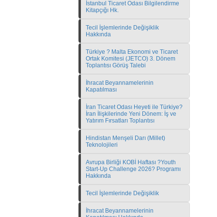
İstanbul Ticaret Odası Bilgilendirme
Kitapçığı Hk.
Tecil İşlemlerinde Değişiklik
Hakkında
Türkiye ? Malta Ekonomi ve Ticaret
Ortak Komitesi (JETCO) 3. Dönem
Toplantısı Görüş Talebi
İhracat Beyannamelerinin
Kapatılması
İran Ticaret Odası Heyeti ile Türkiye?
İran İlişkilerinde Yeni Dönem: İş ve
Yatırım Fırsatları Toplantısı
Hindistan Menşeli Darı (Millet)
Teknolojileri
Avrupa Birliği KOBİ Haftası ?Youth
Start-Up Challenge 2026? Programı
Hakkında
Tecil İşlemlerinde Değişiklik
İhracat Beyannamelerinin