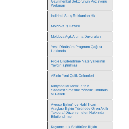
Gayrimenkul Sektörünün Pozisyonu
Webinarı
İndirimli Satış Reklamları Hk.
Moldova İş Haftası
Moldova Açık Artırma Duyuruları
Yeşil Dönüşüm Programı Çağrısı
Hakkında
Proje Bilgilendirme Materyallerinin
Yaygınlaştırılması
AB'nin Yeni Çelik Önlemleri
Kimyasallar Mevzuatının
Sadeleştirilmesine Yönelik Omnibus
VI Paketi
Avrupa Birliği'nde Hafif Ticari
Araçlara İlişkin Yürürlüğe Giren Akıllı
Takograf Düzenlemeleri Hakkında
Bilgilendirme
Kuyumculuk Sektörüne İlişkin