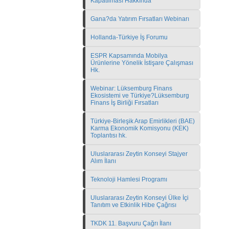
Kapatılması Hakkında
Gana?da Yatırım Fırsatları Webinarı
Hollanda-Türkiye İş Forumu
ESPR Kapsamında Mobilya
Ürünlerine Yönelik İstişare Çalışması
Hk.
Webinar: Lüksemburg Finans
Ekosistemi ve Türkiye?Lüksemburg
Finans İş Birliği Fırsatları
Türkiye-Birleşik Arap Emirlikleri (BAE)
Karma Ekonomik Komisyonu (KEK)
Toplantısı hk.
Uluslararası Zeytin Konseyi Stajyer
Alım İlanı
Teknoloji Hamlesi Programı
Uluslararası Zeytin Konseyi Ülke İçi
Tanıtım ve Etkinlik Hibe Çağrısı
TKDK 11. Başvuru Çağrı İlanı