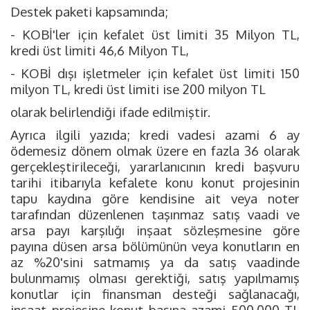
Destek paketi kapsamında;
- KOBİ'ler için kefalet üst limiti 35 Milyon TL,
kredi üst limiti 46,6 Milyon TL,
- KOBİ dışı işletmeler için kefalet üst limiti 150
milyon TL, kredi üst limiti ise 200 milyon TL
olarak belirlendiği ifade edilmiştir.
Ayrıca ilgili yazıda; kredi vadesi azami 6 ay
ödemesiz dönem olmak üzere en fazla 36 olarak
gerçekleştirileceği, yararlanıcının kredi başvuru
tarihi itibarıyla kefalete konu konut projesinin
tapu kaydına göre kendisine ait veya noter
tarafından düzenlenen taşınmaz satış vaadi ve
arsa payı karşılığı inşaat sözleşmesine göre
payına düsen arsa bölümünün veya konutların en
az %20'sini satmamış ya da satış vaadinde
bulunmamış olması gerektiği, satış yapılmamış
konutlar için finansman desteği sağlanacağı,
inşaat projesine konut başına azami 500.000 TL