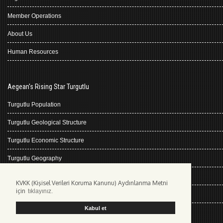
Member Operations
About Us
Human Resources
Aegean's Rising Star Turgutlu
Turgutlu Population
Turgutlu Geological Structure
Turgutlu Economic Structure
Turgutlu Geography
Turgutlu History
KVKK (Kişisel Verileri Koruma Kanunu) Aydınlanma Metni
için
tıklayınız.
Climate Turgutlu
Kabul et
Kişisel Verilerin Korunması
web design Izmir