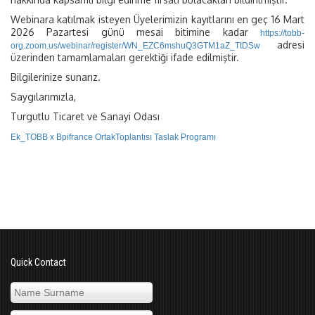
Webinara katılmak isteyen Üyelerimizin kayıtlarını en geç 16 Mart
2026 Pazartesi günü mesai bitimine kadar
https://tobb-
adresi
org.zoom.us/webinar/register/WN_EZC6mshuQ3GTM1aZ_TtDSw
üzerinden tamamlamaları gerektiği ifade edilmiştir.
Bilgilerinize sunarız.
Saygılarımızla,
Turgutlu Ticaret ve Sanayi Odası
Ek_TOBB x Bpifrance OrtakToplantısı Taslak Programı
Quick Contact