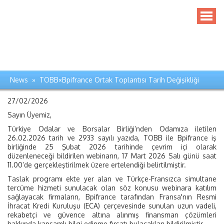
News » TOBB×Bpifrance Ortak Toplantısı Tarih Değişikliği
27/02/2026
Sayın Üyemiz,
Türkiye Odalar ve Borsalar Birliği’nden Odamıza iletilen
26.02.2026 tarih ve 2933 sayılı yazıda, TOBB ile Bpifrance iş
birliğinde 25 Şubat 2026 tarihinde çevrim içi olarak
düzenleneceği bildirilen webinarın, 17 Mart 2026 Salı günü saat
11.00’de gerçekleştirilmek üzere ertelendiği belirtilmiştir.
Taslak programı ekte yer alan ve Türkçe-Fransızca simultane
tercüme hizmeti sunulacak olan söz konusu webinara katılım
sağlayacak firmaların, Bpifrance tarafından Fransa'nın Resmi
İhracat Kredi Kuruluşu (ECA) çerçevesinde sunulan uzun vadeli,
rekabetçi ve güvence altına alınmış finansman çözümleri
hakkında kapsamlı bilgi edinme fırsatı bulacakları bildirilmiştir.