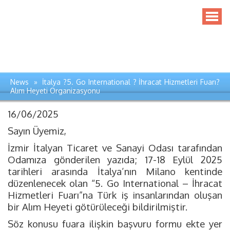
News » İtalya ?5. Go International ? İhracat Hizmetleri Fuarı?
Alım Heyeti Organizasyonu
16/06/2025
Sayın Üyemiz,
İzmir İtalyan Ticaret ve Sanayi Odası tarafından
Odamıza gönderilen yazıda; 17-18 Eylül 2025
tarihleri arasında İtalya’nın Milano kentinde
düzenlenecek olan “5. Go International – İhracat
Hizmetleri Fuarı”na Türk iş insanlarından oluşan
bir Alım Heyeti götürüleceği bildirilmiştir.
Söz konusu fuara ilişkin başvuru formu ekte yer