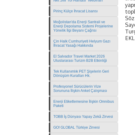
Net Sıfır Yol Haritası" Webinarı
yapm
topl
Pirinç Külçe İhracat Lisansı
Söz 
Moğolistan'da Enerji Santrali ve
Sayg
Enerji Depolama Sistemi Projelerine
Tur
Yönelik İlgi Beyanı Çağrısı
EKL
Çin Halk Cumhuriyeti Helyum Gazı
İhracat Yasağı Hakkında
El Salvador Travel Market 2026
Uluslararası Turizm B2B Etkinliği
Tek Kullanımlık PET Şişelerin Geri
Dönüşüm Kuralları Hk.
Profesyonel Sürücülerin Vize
Sorununa İlişkin Anket Çalışması
Enerji Etiketlemesine İlişkin Omnibus
Paketi
TOBB İş Dünyası Yapay Zekâ Zirvesi
GO! GLOBAL Türkiye Zirvesi