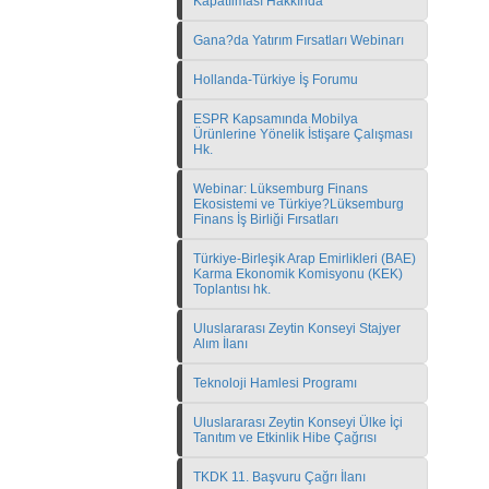
Kapatılması Hakkında
Gana?da Yatırım Fırsatları Webinarı
Hollanda-Türkiye İş Forumu
ESPR Kapsamında Mobilya
Ürünlerine Yönelik İstişare Çalışması
Hk.
Webinar: Lüksemburg Finans
Ekosistemi ve Türkiye?Lüksemburg
Finans İş Birliği Fırsatları
Türkiye-Birleşik Arap Emirlikleri (BAE)
Karma Ekonomik Komisyonu (KEK)
Toplantısı hk.
Uluslararası Zeytin Konseyi Stajyer
Alım İlanı
Teknoloji Hamlesi Programı
Uluslararası Zeytin Konseyi Ülke İçi
Tanıtım ve Etkinlik Hibe Çağrısı
TKDK 11. Başvuru Çağrı İlanı