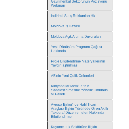
Gayrimenkul Sektörünün Pozisyonu
Webinarı
İndirimli Satış Reklamları Hk.
Moldova İş Haftası
Moldova Açık Artırma Duyuruları
Yeşil Dönüşüm Programı Çağrısı
Hakkında
Proje Bilgilendirme Materyallerinin
Yaygınlaştırılması
AB'nin Yeni Çelik Önlemleri
Kimyasallar Mevzuatının
Sadeleştirilmesine Yönelik Omnibus
VI Paketi
Avrupa Birliği'nde Hafif Ticari
Araçlara İlişkin Yürürlüğe Giren Akıllı
Takograf Düzenlemeleri Hakkında
Bilgilendirme
Kuyumculuk Sektörüne İlişkin