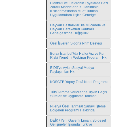
Elektrikli ve Elektronik Eşyalarda Bazı
Zararlı Maddelerin Kullanımının
Kısıtlanmasından Muaf Tutulan
Uygulamalara İlişkin Genelge
Hayvan Hastalıkları ile Mücadele ve
Hayvan Hareketleri Kontrolü
Genelgesi'nde Değişiklik
Özel İşveren Sigorta Prim Desteği
Borsa İstanbul?da Halka Arz ve Kur
Riski Yönetimi Webinar Programı Hk.
EİDS'ye Aykırı Sosyal Medya
Paylaşımları Hk.
KOSGEB Yapay Zekâ Kredi Programı
Tütsü Aroma Vericilerine İlişkin Geçiş
Süreleri ve Uygulama Talimatı
Nijerya Özel Tarımsal Sanayi İşleme
Bölgeleri Programı Hakkında
DEİK / Yeni Güvenli Liman: Bölgesel
Gelişmeler Işığında Türkiye