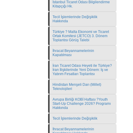
İstanbul Ticaret Odası Bilgilendirme
Kitapçığı Hk.
Tecil İşlemlerinde Değişiklik
Hakkında
Türkiye ? Malta Ekonomi ve Ticaret
Ortak Komitesi (JETCO) 3. Dönem
Toplantısı Görüş Talebi
İhracat Beyannamelerinin
Kapatılması
İran Ticaret Odası Heyeti ile Türkiye?
İran İlişkilerinde Yeni Dönem: İş ve
Yatırım Fırsatları Toplantısı
Hindistan Menşeli Darı (Millet)
Teknolojileri
Avrupa Birliği KOBİ Haftası ?Youth
Start-Up Challenge 2026? Programı
Hakkında
Tecil İşlemlerinde Değişiklik
İhracat Beyannamelerinin