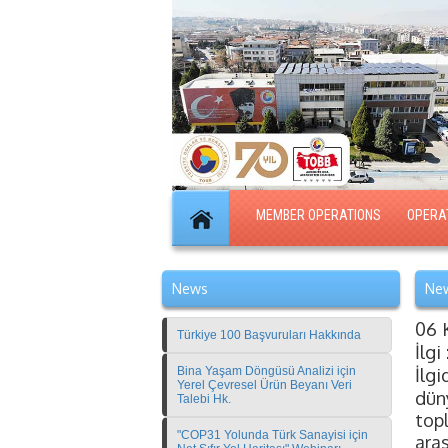
MEMBER OPERATIONS
OPERA
News
New
06 
Türkiye 100 Başvuruları Hakkında
İlgi
İlgi
Bina Yaşam Döngüsü Analizi için
Yerel Çevresel Ürün Beyanı Veri
dün
Talebi Hk.
topl
"COP31 Yolunda Türk Sanayisi için
ara