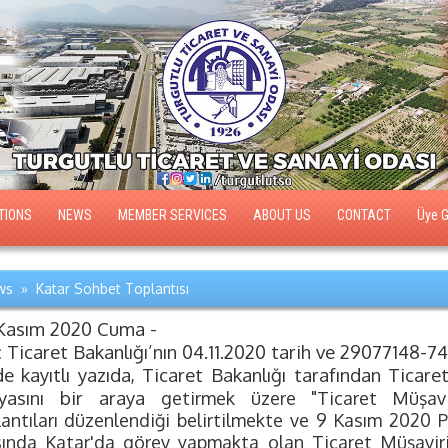
TIONS
NEWS
MEMBER SERVICES
ABOUT US
CONTACT
Üye Gi
s » Katar Sohbet Toplantısı
Kasım 2020 Cuma -
 : Ticaret Bakanlığı’nın 04.11.2020 tarih ve 29077148-743.
de kayıtlı yazıda, Ticaret Bakanlığı tarafından Ticare
yasını bir araya
getirmek üzere "Ticaret Müşavir
antıları düzenlendiği belirtilmekte ve 9
Kasım 2020 Pa
sında Katar'da görev yapmakta olan Ticaret Müşavi