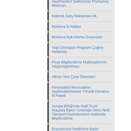
Gayrimenkul Sektörünün Pozisyonu
Webinarı
İndirimli Satış Reklamları Hk.
Moldova İş Haftası
Moldova Açık Artırma Duyuruları
Yeşil Dönüşüm Programı Çağrısı
Hakkında
Proje Bilgilendirme Materyallerinin
Yaygınlaştırılması
AB'nin Yeni Çelik Önlemleri
Kimyasallar Mevzuatının
Sadeleştirilmesine Yönelik Omnibus
VI Paketi
Avrupa Birliği'nde Hafif Ticari
Araçlara İlişkin Yürürlüğe Giren Akıllı
Takograf Düzenlemeleri Hakkında
Bilgilendirme
Kuyumculuk Sektörüne İlişkin