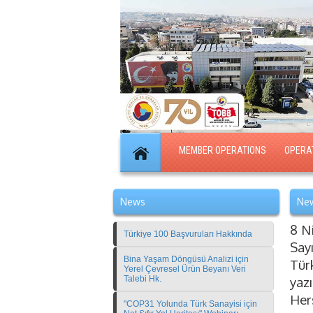
MEMBER OPERATIONS
OPERA
News
New
8 N
Türkiye 100 Başvuruları Hakkında
Say
Bina Yaşam Döngüsü Analizi için
Tür
Yerel Çevresel Ürün Beyanı Veri
Talebi Hk.
yaz
Her
"COP31 Yolunda Türk Sanayisi için