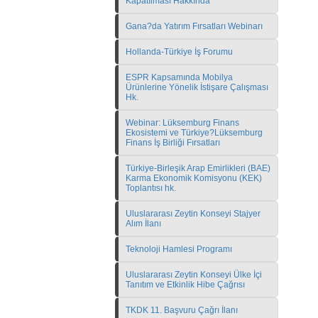
Kapatılması Hakkında
Gana?da Yatırım Fırsatları Webinarı
Hollanda-Türkiye İş Forumu
ESPR Kapsamında Mobilya
Ürünlerine Yönelik İstişare Çalışması
Hk.
Webinar: Lüksemburg Finans
Ekosistemi ve Türkiye?Lüksemburg
Finans İş Birliği Fırsatları
Türkiye-Birleşik Arap Emirlikleri (BAE)
Karma Ekonomik Komisyonu (KEK)
Toplantısı hk.
Uluslararası Zeytin Konseyi Stajyer
Alım İlanı
Teknoloji Hamlesi Programı
Uluslararası Zeytin Konseyi Ülke İçi
Tanıtım ve Etkinlik Hibe Çağrısı
TKDK 11. Başvuru Çağrı İlanı