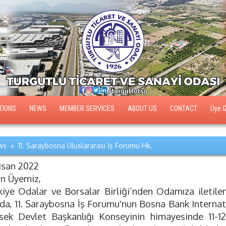
TIONS
NEWS
MEMBER SERVICES
ABOUT US
CONTACT
Üye Gi
s » 11. Saraybosna Uluslararası İş Forumu Hk.
isan 2022
ın Üyemiz,
kiye Odalar ve Borsalar Birliği’nden Odamıza iletilen
ıda, 11. Saraybosna İş Forumu'nun Bosna Bank Intern
sek Devlet Başkanlığı Konseyinin himayesinde 11-1