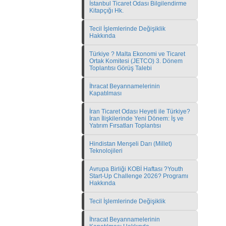
İstanbul Ticaret Odası Bilgilendirme
Kitapçığı Hk.
Tecil İşlemlerinde Değişiklik
Hakkında
Türkiye ? Malta Ekonomi ve Ticaret
Ortak Komitesi (JETCO) 3. Dönem
Toplantısı Görüş Talebi
İhracat Beyannamelerinin
Kapatılması
İran Ticaret Odası Heyeti ile Türkiye?
İran İlişkilerinde Yeni Dönem: İş ve
Yatırım Fırsatları Toplantısı
Hindistan Menşeli Darı (Millet)
Teknolojileri
Avrupa Birliği KOBİ Haftası ?Youth
Start-Up Challenge 2026? Programı
Hakkında
Tecil İşlemlerinde Değişiklik
İhracat Beyannamelerinin