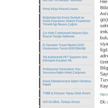
Net Sıfır Yol Haritası" Webinarı
Her
Böl
Pirinç Külçe İhracat Lisansı
Avr
Moğolistan'da Enerji Santrali ve
güç
Enerji Depolama Sistemi Projelerine
Yönelik İlgi Beyanı Çağrısı
sek
imk
Çin Halk Cumhuriyeti Helyum Gazı
İhracat Yasağı Hakkında
bul
siya
El Salvador Travel Market 2026
Uluslararası Turizm B2B Etkinliği
İlgi
adr
Tek Kullanımlık PET Şişelerin Geri
Dönüşüm Kuralları Hk.
üzer
Bilg
Profesyonel Sürücülerin Vize
Sorununa İlişkin Anket Çalışması
Sayg
Tur
Enerji Etiketlemesine İlişkin Omnibus
Paketi
Kayı
TOBB İş Dünyası Yapay Zekâ Zirvesi
https
Ek:
GO! GLOBAL Türkiye Zirvesi