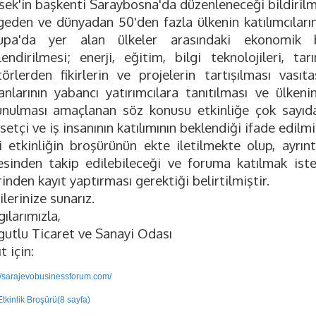
sek'in başkenti Saraybosna'da düzenleneceği bildirilmi
geden ve dünyadan 50'den fazla ülkenin katılımcıları
upa'da yer alan ülkeler arasındaki ekonomik bağl
lendirilmesi; enerji, eğitim, bilgi teknolojileri, t
törlerden fikirlerin ve projelerin tartışılması vas
anlarının yabancı yatırımcılara tanıtılması ve ülke
unulması amaçlanan söz konusu etkinliğe çok sayıda U
setçi ve iş insanının katılımının beklendiği ifade edilmiş
li etkinliğin broşürünün ekte iletilmekte olup, ayrınt
esinden takip edilebileceği ve foruma katılmak ist
inden kayıt yaptırması gerektiği belirtilmiştir.
ilerinize sunarız.
ılarımızla,
gutlu Ticaret ve Sanayi Odası
t için:
://sarajevobusinessforum.com/
Etkinlik Broşürü(8 sayfa)