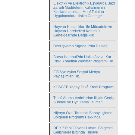
Elektrikli ve Elektronik Eşyalarda Bazı
Zararlı Maddelerin Kullanımının
Kısıtlanmasından Muaf Tutulan
Uygulamalara İlişkin Genelge
Hayvan Hastalıkları ile Mücadele ve
Hayvan Hareketleri Kontrolü
Genelgesi'nde Değişiklik
Özel İşveren Sigorta Prim Desteği
Borsa İstanbul?da Halka Arz ve Kur
Riski Yönetimi Webinar Programı Hk.
EİDS'ye Aykırı Sosyal Medya
Paylaşımları Hk.
KOSGEB Yapay Zekâ Kredi Programı
Tütsü Aroma Vericilerine İlişkin Geçiş
Süreleri ve Uygulama Talimatı
Nijerya Özel Tarımsal Sanayi İşleme
Bölgeleri Programı Hakkında
DEİK / Yeni Güvenli Liman: Bölgesel
Gelişmeler Işığında Türkiye