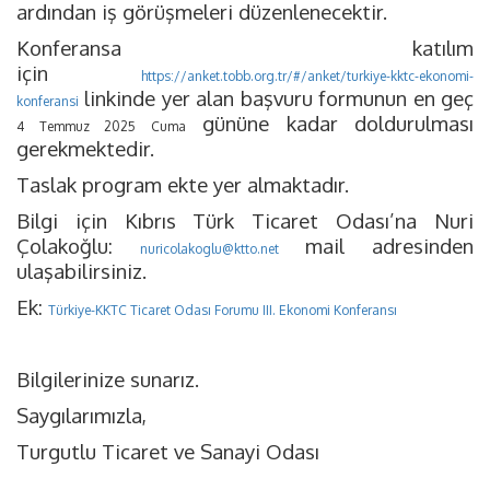
ardından iş görüşmeleri düzenlenecektir.
Konferansa katılım
için
https://anket.tobb.org.tr/#/anket/turkiye-kktc-ekonomi-
linkinde yer alan başvuru formunun en geç
konferansi
gününe kadar doldurulması
4 Temmuz 2025 Cuma
gerekmektedir.
Taslak program ekte yer almaktadır.
Bilgi için Kıbrıs Türk Ticaret Odası’na Nuri
Çolakoğlu:
mail adresinden
nuricolakoglu@ktto.net
ulaşabilirsiniz.
Ek:
Türkiye-KKTC Ticaret Odası Forumu III. Ekonomi Konferansı
Bilgilerinize sunarız.
Saygılarımızla,
Turgutlu Ticaret ve Sanayi Odası