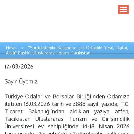
News » ''Sürdürülebilir Kalkınma için Ortaklık: Yeşil, Dijital,
Akıllı'' Başlıklı Uluslararası Forum, Tacikistan
17/03/2026
Sayın Üyemiz,
Türkiye Odalar ve Borsalar Birliği’nden Odamıza
iletilen 16.03.2026 tarih ve 3888 sayılı yazıda, T.C.
Ticaret Bakanlığı’ndan aldıkları yazıya atfen,
Tacikistan Uluslararası Turizm ve Girişimcilik
Üniversitesi ev sahipliğinde 14-18 Nisan 2026
tarihlerinde Duşanbe'de sürdürülebilir kalkınma,