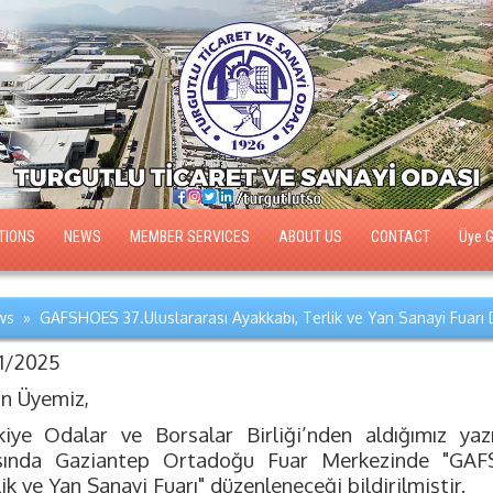
TIONS
NEWS
MEMBER SERVICES
ABOUT US
CONTACT
Üye Gi
s » GAFSHOES 37.Uluslararası Ayakkabı, Terlik ve Yan Sanayi Fuarı
11/2025
ın Üyemiz,
kiye Odalar ve Borsalar Birliği’nden aldığımız yaz
sında Gaziantep Ortadoğu Fuar Merkezinde "GAFS
ik ve Yan Sanayi Fuarı" düzenleneceği bildirilmiştir.