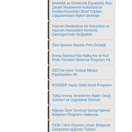
Elektrikli ve Elektronik Eşyalarda Bazı
Zararlı Maddelerin Kullanımının
Kısıtlanmasından Muaf Tutulan
Uygulamalara İlişkin Genelge
Hayvan Hastalıkları ile Mücadele ve
Hayvan Hareketleri Kontrolü
Genelgesi'nde Değişiklik
Özel İşveren Sigorta Prim Desteği
Borsa İstanbul?da Halka Arz ve Kur
Riski Yönetimi Webinar Programı Hk.
EİDS'ye Aykırı Sosyal Medya
Paylaşımları Hk.
KOSGEB Yapay Zekâ Kredi Programı
Tütsü Aroma Vericilerine İlişkin Geçiş
Süreleri ve Uygulama Talimatı
Nijerya Özel Tarımsal Sanayi İşleme
Bölgeleri Programı Hakkında
DEİK / Yeni Güvenli Liman: Bölgesel
Gelişmeler Işığında Türkiye