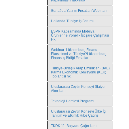
Kapatılması Hakkında
Gana?da Yatırım Fırsatları Webinarı
Hollanda-Türkiye İş Forumu
ESPR Kapsamında Mobilya
Ürünlerine Yönelik İstişare Çalışması
Hk.
Webinar: Lüksemburg Finans
Ekosistemi ve Türkiye?Lüksemburg
Finans İş Birliği Fırsatları
Türkiye-Birleşik Arap Emirlikleri (BAE)
Karma Ekonomik Komisyonu (KEK)
Toplantısı hk.
Uluslararası Zeytin Konseyi Stajyer
Alım İlanı
Teknoloji Hamlesi Programı
Uluslararası Zeytin Konseyi Ülke İçi
Tanıtım ve Etkinlik Hibe Çağrısı
TKDK 11. Başvuru Çağrı İlanı