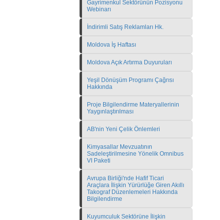
Gayrimenkul Sektörünün Pozisyonu
Webinarı
İndirimli Satış Reklamları Hk.
Moldova İş Haftası
Moldova Açık Artırma Duyuruları
Yeşil Dönüşüm Programı Çağrısı
Hakkında
Proje Bilgilendirme Materyallerinin
Yaygınlaştırılması
AB'nin Yeni Çelik Önlemleri
Kimyasallar Mevzuatının
Sadeleştirilmesine Yönelik Omnibus
VI Paketi
Avrupa Birliği'nde Hafif Ticari
Araçlara İlişkin Yürürlüğe Giren Akıllı
Takograf Düzenlemeleri Hakkında
Bilgilendirme
Kuyumculuk Sektörüne İlişkin