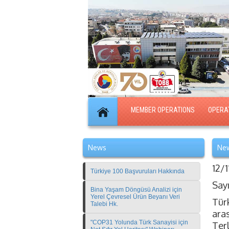
MEMBER OPERATIONS
OPERA
News
New
12/
Türkiye 100 Başvuruları Hakkında
Say
Bina Yaşam Döngüsü Analizi için
Yerel Çevresel Ürün Beyanı Veri
Tür
Talebi Hk.
ara
"COP31 Yolunda Türk Sanayisi için
Terl