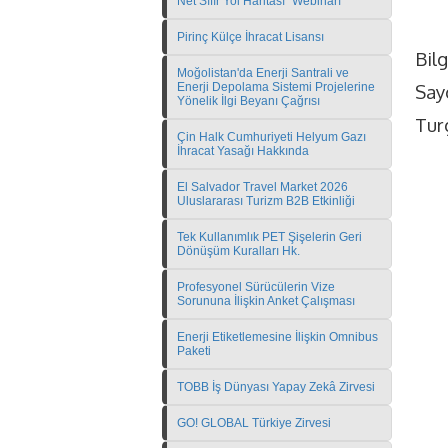
Net Sıfır Yol Haritası" Webinarı
Pirinç Külçe İhracat Lisansı
Bilg
Moğolistan'da Enerji Santrali ve
Enerji Depolama Sistemi Projelerine
Sayg
Yönelik İlgi Beyanı Çağrısı
Tur
Çin Halk Cumhuriyeti Helyum Gazı
İhracat Yasağı Hakkında
El Salvador Travel Market 2026
Uluslararası Turizm B2B Etkinliği
Tek Kullanımlık PET Şişelerin Geri
Dönüşüm Kuralları Hk.
Profesyonel Sürücülerin Vize
Sorununa İlişkin Anket Çalışması
Enerji Etiketlemesine İlişkin Omnibus
Paketi
TOBB İş Dünyası Yapay Zekâ Zirvesi
GO! GLOBAL Türkiye Zirvesi