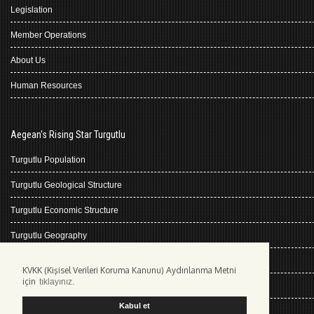
Legislation
Member Operations
About Us
Human Resources
Aegean's Rising Star Turgutlu
Turgutlu Population
Turgutlu Geological Structure
Turgutlu Economic Structure
Turgutlu Geography
Turgutlu History
KVKK (Kişisel Verileri Koruma Kanunu) Aydınlanma Metni
için
tıklayınız.
Climate Turgutlu
Kabul et
Kişisel Verilerin Korunması