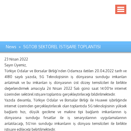
News » 5GTOB SEKTÖREL İSTİŞARE TOPLANTISI
23 Nisan 2022
Sayın Üyemiz,
Türkiye Odalar ve Borsalar Birliği’nden Odamıza iletilen 20.04.2022 tarih ve
4180 sayılı yazıda, 5G Teknolojisinin iş dünyasına sunduğu imkanları
anlatmak ve bu imkanları iş dünyasının üst düzey temsilcileri ile birlikte
değerlendirmek amacıyla 26 Nisan 2022 Salı günü saat 14:00'te internet
üzerinden sektörel istişare toplantısı gerçekleştirileceği bildirilmektedir.
Yazıda devamla, Türkiye Odalar ve Borsalar Birliği ile Huawei işbirliğinde
internet üzerinden gerçekleştirilecek olan toplantıda 5G teknolojisinin yüksek
bağlantı hızı, düşük gecikme ve makine tipi bağlantı imkanlarının iş
dünyasına sunduğu fırsatlar ile iş senaryolarının uygulamalarının
anlatılacağı, 5G'nin sunduğu imkanların iş dünyası temsilcileri ile birlikte
istişare edileceği belirtilmektedir.