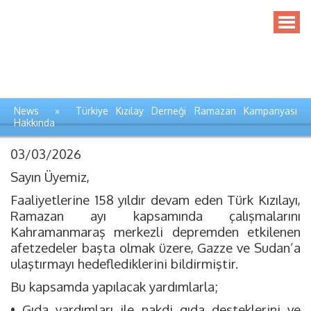
News » Türkiye Kızılay Derneği Ramazan Kampanyası
Hakkında
03/03/2026
Sayın Üyemiz,
Faaliyetlerine 158 yıldır devam eden Türk Kızılayı,
Ramazan ayı kapsamında çalışmalarını
Kahramanmaraş merkezli depremden etkilenen
afetzedeler başta olmak üzere, Gazze ve Sudan’a
ulaştırmayı hedeflediklerini bildirmiştir.
Bu kapsamda yapılacak yardımlarla;
• Gıda yardımları ile nakdi gıda desteklerini ve