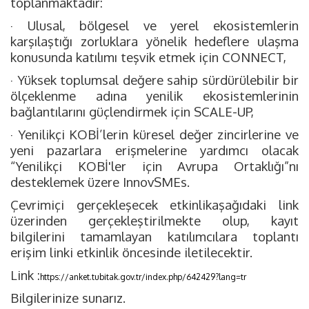
toplanmaktadır:
· Ulusal, bölgesel ve yerel ekosistemlerin
karşılaştığı zorluklara yönelik hedeflere ulaşma
konusunda katılımı teşvik etmek için CONNECT,
· Yüksek toplumsal değere sahip sürdürülebilir bir
ölçeklenme adına yenilik ekosistemlerinin
bağlantılarını güçlendirmek için SCALE-UP,
· Yenilikçi KOBİ’lerin küresel değer zincirlerine ve
yeni pazarlara erişmelerine yardımcı olacak
“Yenilikçi KOBİ'ler için Avrupa Ortaklığı”nı
desteklemek üzere InnovSMEs.
Çevrimiçi gerçekleşecek etkinlikaşağıdaki link
üzerinden gerçekleştirilmekte olup, kayıt
bilgilerini tamamlayan katılımcılara toplantı
erişim linki etkinlik öncesinde iletilecektir.
Link :
https://anket.tubitak.gov.tr/index.php/642429?lang=tr
Bilgilerinize sunarız.